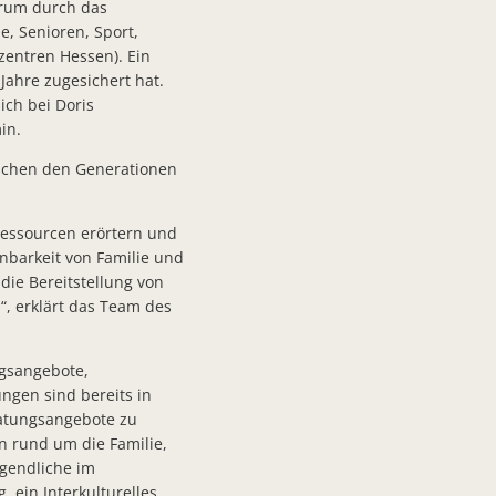
trum durch das
limaschutzmaßnahmen
e, Senioren, Sport,
 2024
zentren Hessen). Ein
Jahre zugesichert hat.
ich bei Doris
in.
ischen den Generationen
Ressourcen erörtern und
 rund 4,5 MWh Strom im Jahr produziert werden
nbarkeit von Familie und
 die Bereitstellung von
nschen mit Einschränkungen sichtbar machen
, erklärt das Team des
gerschaftliches Engagement
ngsangebote,
ngen sind bereits in
et
ratungsangebote zu
lirf
 rund um die Familie,
ugendliche im
Störung der Lieferketten
 ein Interkulturelles