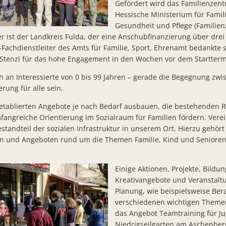
Gefördert wird das Familienzen
KLIMAKONTINGENT HESSEN - 15 Mio. Euro für vorbildliche K
Hessische Ministerium für Famili
Schredderaktion für Baum- und Strauchschnitt aus Hausgärten
Gesundheit und Pflege (Familien
r ist der Landkreis Fulda, der eine Anschubfinanzierung über drei 
Arbeiten zur Erneuerung der Kurparkbeleuchtung gestartet
Fachdienstleiter des Amts für Familie, Sport, Ehrenamt bedankte s
Landkreis Fulda erwirbt Spielplatz der Bonifatiusschule
n Stenzl für das hohe Engagement in den Wochen vor dem Startterm
Sonderfahrten des Bürgerbusses
ch an Interessierte von 0 bis 99 Jahren – gerade die Begegnung zw
erung für alle sein.
Neuer Bürgerbrief veröffentlicht
 etablierten Angebote je nach Bedarf ausbauen, die bestehenden 
"Wir wollen die Sonnenseite nutzen" Aus Solarenergie könnten
fangreiche Orientierung im Sozialraum für Familien fördern. Verei
estandteil der sozialen Infrastruktur in unserem Ort. Hierzu gehört
Bad Salzschlirf mit Inklusionsbeauftragter/en Belange von Me
nen und Angeboten rund um die Themen Familie, Kind und Senioren“
Dr. Martiny Ehrenpreise für die Jahre 2020 und 2022 vergeben
Einladung zur Verleihung des Dr. Martiny- Ehrenpreises für bür
Einige Aktionen, Projekte, Bildu
Kreativangebote und Veranstaltu
Denkmalgerechte Sanierung des Kamins des Kulturkessels start
Planung, wie beispielsweise Be
Sommertour zu den Händlern und Unternehmern in Bad Salzsch
verschiedenen wichtigen Themen
das Angebot Teamtraining für J
Bauarbeiten zum Regenüberlauf in Bad Salzschlirf ruhen wegen 
Niedrigseilgarten am Aschenberg,