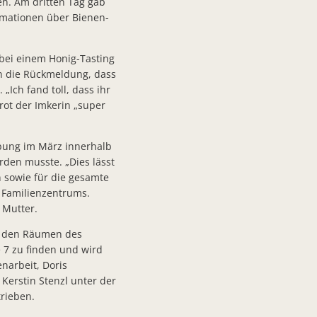
en. Am dritten Tag gab
ormationen über Bienen-
e Aktionen fördern, Raum für Veranstaltungen bieten-1
1
bei einem Honig-Tasting
n die Rückmeldung, dass
r ehrenamtliche Projekte in den Landkreis Fulda und den Vogelsbergkreis
„Ich fand toll, dass ihr
rungen im Kurpark Bad Salzschlirf
rot der Imkerin „super
bung im März innerhalb
nd Bad Salzschlirf Humanitäre Hilfe wird gemeinsam organisiert
rden musste. „Dies lässt
n sowie für die gesamte
s Familienzentrums.
Rahmen des Parlamentarischen Abends
 Mutter.
lum Bürgermeister Kübel würdigt Verdienste
n den Räumen des
e 7 zu finden und wird
narbeit, Doris
chlirfer Lichtmasterplan
n Kerstin Stenzl unter der
trieben.