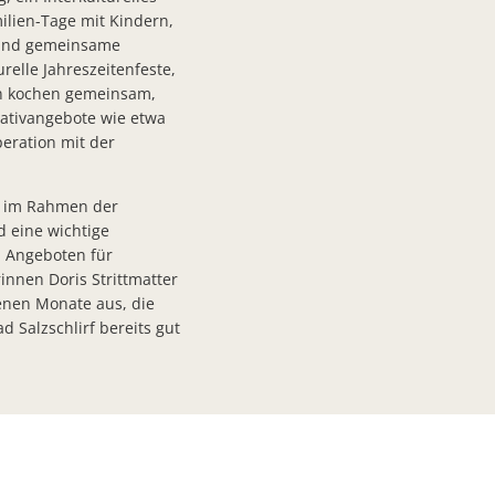
stellten-1
milien-Tage mit Kindern,
und gemeinsame
urelle Jahreszeitenfeste,
en kochen gemeinsam,
is für bürgerschaftliches Engagement aus
eativangebote wie etwa
asfasernetzes
eration mit der
d verbessertem Angebot – Förderung erweist sich als voller Erfolg
, im Rahmen der
d eine wichtige
n Angeboten für
innen Doris Strittmatter
enen Monate aus, die
 Salzschlirf bereits gut
ise Vollsperrung der Fuldaer Straße/ Am Lüderberg
beiten