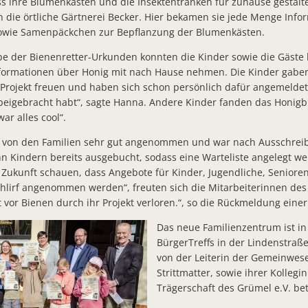
s ihre Blumenkästen und die Insektentränken für zuhause gestalt
Kirschblüte Bad Salzschlirf
in die örtliche Gärtnerei Becker. Hier bekamen sie jede Menge Inf
BürgerTreff Bad Salzschlirf feierlich eröffnet Gemeinschaftlich
sowie Samenpäckchen zur Bepflanzung der Blumenkästen.
Sonnenkraft spart CO² und verbessert kommunale Einnahmen-
be der Bienenretter-Urkunden konnten die Kinder sowie die Gäste 
nformationen über Honig mit nach Hause nehmen. Die Kinder gabe
Finanzstaatssekretär Dr. Martin Worms bringt Förderzusagen fü
 Projekt freuen und haben sich schon persönlich dafür angemeldet. 
Bunte Oberlichter und neue Toiletten - 202.125 Euro für Erneue
 beigebracht habt“, sagte Hanna. Andere Kinder fanden das Honigb
ar alles cool“.
Bürgerbrief zum Jahresabschluss 2022
e von den Familien sehr gut angenommen und war nach Ausschrei
Zusammenarbeit in der Flüchtlingshilfe zwischen Großenlüder u
hn Kindern bereits ausgebucht, sodass eine Warteliste angelegt we
Arbeiten an Baustelle Fuldaer Straße vor dem Abschluss
e Zukunft schauen, dass Angebote für Kinder, Jugendliche, Seniore
schlirf angenommen werden“, freuten sich die Mitarbeiterinnen de
Bürgermeister Matthias Kübel 10 Jahre im Amt Würdigung im 
 vor Bienen durch ihr Projekt verloren.“, so die Rückmeldung einer
Verleihung des Landesehrenbriefs an Frank Post und Steffen B
Das neue Familienzentrum ist i
BürgerTreffs in der Lindenstraß
Ab sofort: Parken mit der Parkster App in Bad Salzschlirf
von der Leiterin der Gemeinwese
Öffentlicher Lichtspaziergang unterstützt Arbeiten am Bad Salzs
Strittmatter, sowie ihrer Kollegi
Trägerschaft des Grümel e.V. be
Zahlreiche Bürger informieren sich über Baustelle