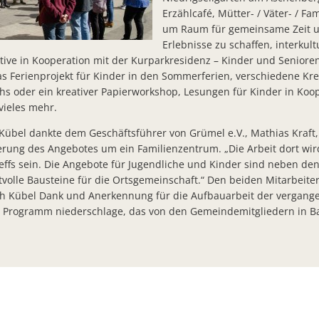
Erfolgreicher Abschluss der Ausbildung zur Verwaltungsfachange
Erzählcafé, Mütter- / Väter- / Fa
um Raum für gemeinsame Zeit 
Zuschuss für das Herzstück des Kurortes
Erlebnisse zu schaffen, interkult
tive in Kooperation mit der Kurparkresidenz – Kinder und Senior
Bad Salzschlirf schreibt 2022 wieder den Dr.- Martiny- Ehrenpre
s Ferienprojekt für Kinder in den Sommerferien, verschiedene Kr
Vertriebsmitarbeiter der Deutschen Telekom zum Aufbau des Gl
hs oder ein kreativer Papierworkshop, Lesungen für Kinder in Koop
vieles mehr.
Gemeindebücherei Bad Salzschlirf mit gesteigerter Nachfrage un
Kübel dankte dem Geschäftsführer von Grümel e.V., Mathias Kraft
Musik, Tanz, Vorführungen und Mitmach-Aktionen
terung des Angebotes um ein Familienzentrum. „Die Arbeit dort wir
Spatenstich für den Glasfaserausbau in Bad Salzschlirf
ffs sein. Die Angebote für Jugendliche und Kinder sind neben de
volle Bausteine für die Ortsgemeinschaft.“ Den beiden Mitarbeiter
Bürgerbrief zur Jahresmitte 2022
ch Kübel Dank und Anerkennung für die Aufbauarbeit der vergang
en Programm niederschlage, das von den Gemeindemitgliedern in Bad
Spielplatz am Grillplatz runderneuert
Einweihung des runderneuerten Spielplatzes am Grillplatz
Bauarbeiten zum Einbau eines Regenüberlaufes starten – Teilwe
Sperrung der Fußgängerbrücke über die Lauter zu Sanierungsar
Freibad Bad Salzschlirf öffnet 2022 nicht