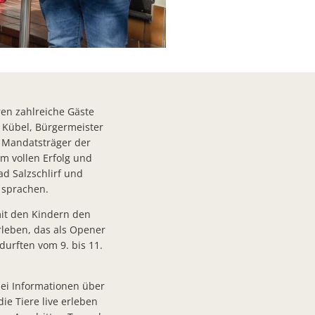
isa Dimmerling und Friedrich Meister
en zahlreiche Gäste
 Kübel, Bürgermeister
e Mandatsträger der
aus
m vollen Erfolg und
ad Salzschlirf und
 sprachen.
it den Kindern den
et
rleben, das als Opener
is für bürgerschaftliches Engagement aus
urften vom 9. bis 11.
ei Informationen über
ssen
ie Tiere live erleben