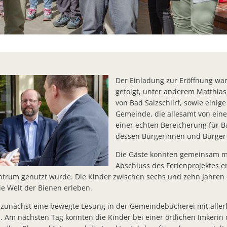
Machen Sie den Klima-Check!
Bürger- Infoveranstaltung zu Starkregenrisiken
Workshop zur Entwicklung des Ortskerns von Bad Salzschlirf
Bad Salzschlirfer Ehrenamtspreise 2023 an Kita Förderverein, Al
Der Einladung zur Eröffnung war
Chlorung des Trinkwassernetzes besteht fort
gefolgt, unter anderem Matthias
von Bad Salzschlirf, sowie einig
Gemeindevertretung beschließt Moratorium des Thermenneub
Gemeinde, die allesamt von eine
Neuer Bürgerbrief zur Jahresmitte
einer echten Bereicherung für B
dessen Bürgerinnen und Bürger
Erneuerung der Straßenbeleuchtung in Bad Salzschlirf startet
Die Gäste konnten gemeinsam m
Neues Ladengeschäft „by Müller`s“ in der Bahnhofstraße eröffn
Abschluss des Ferienprojektes e
Bad Salzschlirf schreibt 2023 wieder den Dr.- Martiny- Ehrenpre
ntrum genutzt wurde. Die Kinder zwischen sechs und zehn Jahren d
die Welt der Bienen erleben.
Bürgermeister a.D. Ernst- August Stender verstorben
unächst eine bewegte Lesung in der Gemeindebücherei mit allerl
PV- Anlage Müser Straße: Kooperation mit FW- Gruppe geschlo
Am nächsten Tag konnten die Kinder bei einer örtlichen Imkerin d