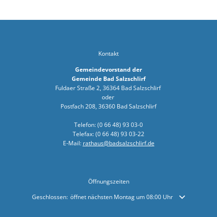
Sonnenkra
Finanzstaa
Bunte Ober
Kontakt
Bürgerbrie
Gemeindevorstand der
Zusammenar
Gemeinde Bad Salzschlirf
Fuldaer Straße 2, 36364 Bad Salzschlirf
Arbeiten a
oder
Postfach 208, 36360 Bad Salzschlirf
Bürgermei
Telefon: (0 66 48) 93 03-0
Verleihung
Telefax: (0 66 48) 93 03-22
E-Mail:
rathaus@badsalzschlirf.de
Ab sofort:
Öffentlich
Zahlreiche
Öffnungszeiten
Klicken, um weitere Öffnungs- oder Schließzeiten auszublenden
Geschlossen:
öffnet nächsten Montag um 08:00 Uhr
KLIMAKONT
Schredder