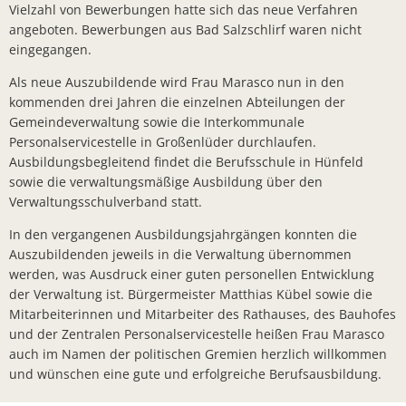
Vielzahl von Bewerbungen hatte sich das neue Verfahren
Bürger- In
angeboten. Bewerbungen aus Bad Salzschlirf waren nicht
Workshop z
eingegangen.
Bad Salzsc
Als neue Auszubildende wird Frau Marasco nun in den
kommenden drei Jahren die einzelnen Abteilungen der
Chlorung d
Gemeindeverwaltung sowie die Interkommunale
Gemeindev
Personalservicestelle in Großenlüder durchlaufen.
Ausbildungsbegleitend findet die Berufsschule in Hünfeld
Neuer Bürg
sowie die verwaltungsmäßige Ausbildung über den
Verwaltungsschulverband statt.
Erneuerung
In den vergangenen Ausbildungsjahrgängen konnten die
Neues Lade
Auszubildenden jeweils in die Verwaltung übernommen
Bad Salzsc
werden, was Ausdruck einer guten personellen Entwicklung
der Verwaltung ist. Bürgermeister Matthias Kübel sowie die
Bürgermeis
Mitarbeiterinnen und Mitarbeiter des Rathauses, des Bauhofes
PV- Anlag
und der Zentralen Personalservicestelle heißen Frau Marasco
auch im Namen der politischen Gremien herzlich willkommen
Kirschblüte
und wünschen eine gute und erfolgreiche Berufsausbildung.
BürgerTref