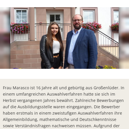
Lieferschw
Freizeit
Ba
Bürgerbrie
Mietobjekte
Trinkwasse
Kirchen
Kläranlage
Weitere La
Frohe Wei
Bürgerbrie
Aktion Auf
Bad Salzsc
Frau Marasco ist 16 Jahre alt und gebürtig aus Großenlüder. In
Ein verspä
einem umfangreichen Auswahlverfahren hatte sie sich im
Herbst vergangenen Jahres bewährt. Zahlreiche Bewerbungen
Gedenkver
auf die Ausbildungsstelle waren eingegangen. Die Bewerber
haben erstmals in einem zweistufigen Auswahlverfahren ihre
Chlorung d
Allgemeinbildung, mathematische und Deutschkenntnisse
Machen Si
sowie Verständnisfragen nachweisen müssen. Aufgrund der