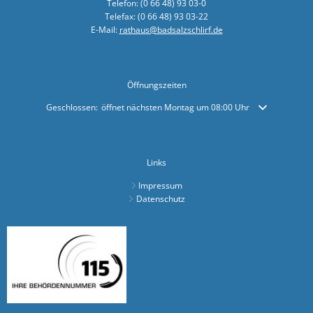
Telefon: (0 66 48) 93 03-0
Sonnenkra
Telefax: (0 66 48) 93 03-22
E-Mail:
rathaus@badsalzschlirf.de
Finanzstaa
Bunte Ober
Öffnungszeiten
Bürgerbrie
Klicken, um weitere Öffnungs- oder Schließzeiten auszublenden
Geschlossen:
öffnet nächsten Montag um 08:00 Uhr
Zusammenar
Arbeiten a
Bürgermei
Links
Impressum
Verleihung
Datenschutz
Ab sofort:
Öffentlich
Zahlreiche
KLIMAKONT
Schredder