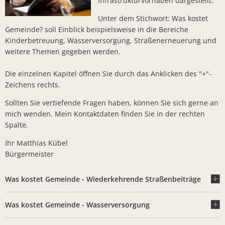
Infrastrukturvorhaben dargestellt.
Lieferschw
Freizeit
Ba
Unter dem Stichwort: Was kostet
Bürgerbrie
Gemeinde? soll Einblick beispielsweise in die Bereiche
Mietobjekte
Trinkwasse
Kinderbetreuung, Wasserversorgung, Straßenerneuerung und
weitere Themen gegeben werden.
Kirchen
Kläranlage
Die einzelnen Kapitel öffnen Sie durch das Anklicken des "+"-
Weitere La
Zeichens rechts.
Frohe Wei
Sollten Sie vertiefende Fragen haben, können Sie sich gerne an
Bürgerbrie
mich wenden. Mein Kontaktdaten finden Sie in der rechten
Spalte.
Aktion Auf
Ihr Matthias Kübel
Bad Salzsc
Bürgermeister
Ein verspä
Was kostet Gemeinde - Wiederkehrende Straßenbeiträge
Gedenkver
Chlorung d
Was kostet Gemeinde - Wasserversorgung
Machen Si