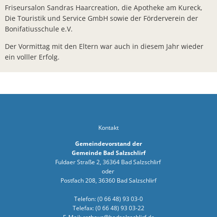
Friseursalon Sandras Haarcreation, die Apotheke am Kureck,
Sonnenkra
Die Touristik und Service GmbH sowie der Förderverein der
Finanzstaa
Bonifatiusschule e.V.
Bunte Ober
Der Vormittag mit den Eltern war auch in diesem Jahr wieder
ein volller Erfolg.
Bürgerbrie
Zusammenar
Arbeiten a
Bürgermei
Kontakt
Verleihung
Gemeindevorstand der
Ab sofort:
Gemeinde Bad Salzschlirf
Fuldaer Straße 2, 36364 Bad Salzschlirf
Öffentlich
oder
Zahlreiche
Postfach 208, 36360 Bad Salzschlirf
KLIMAKONT
Telefon: (0 66 48) 93 03-0
Telefax: (0 66 48) 93 03-22
Schredder