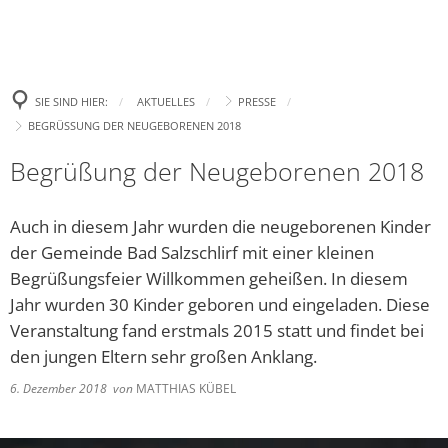
Politik
Leben
Neue E-Aut
Presse
Begrüßung
Wirtschaft
Tourismus
Ehrenamtsp
Gremien
Bürgertreff
Bekanntm
Amtl. Bekanntmachungen
Was erledige ich wo?
SIE SIND HIER:
AKTUELLES
PRESSE
Neue Spiel
Zukunft Innenstadt
Landtagswahl 2023
Ki
BEGRÜSSUNG DER NEUGEBORENEN 2018
Wahlen
Familie
Stellenanzeigen und Ausschreibungen
Gemeindefinanzen / Haushalte
Aufhebung
Europa- und Bürgermei
Ki
Begrüßung der Neugeborenen 2018
Gewerbegebiet
Bad Salzsc
Ratsinformation & Termine
Jugend
Handynewsletter Telegram
Satzungen
Bundestagswahl 2025
Ki
Erneute C
Gemeinschaft Handel und Tourismus GHT
Auch in diesem Jahr wurden die neugeborenen Kinder
Was kostet Gemeinde?
Senioren
Mängel melden
Formulare
Kommunalwahl 2026
Öf
„Eine höhe
der Gemeinde Bad Salzschlirf mit einer kleinen
Parken in Bad Salzschlirf
Ve
Ehrenamt
Begrüßungsfeier Willkommen geheißen. In diesem
Veranstaltungen
Wichtige Rufnummern/Service
Chlorung d
Dr
Jahr wurden 30 Kinder geboren und eingeladen. Diese
Glasfaser
Ziel: Vern
Inklusion
Gemeindebücherei
Veranstaltung fand erstmals 2015 statt und findet bei
Bü
Arbeiten z
den jungen Eltern sehr großen Anklang.
Regionalforum Fulda Südwest
Heiraten
Er
Neues Fami
6. Dezember 2018
von
MATTHIAS KÜBEL
Pa
Sa
Bauen & Wohnen
Klimaschutz
„Zukunftss
Hi