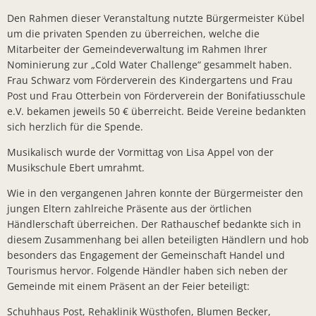
Bürger- In
Den Rahmen dieser Veranstaltung nutzte Bürgermeister Kübel
um die privaten Spenden zu überreichen, welche die
Workshop z
Mitarbeiter der Gemeindeverwaltung im Rahmen Ihrer
Bad Salzsc
Nominierung zur „Cold Water Challenge“ gesammelt haben.
Frau Schwarz vom Förderverein des Kindergartens und Frau
Chlorung d
Post und Frau Otterbein von Förderverein der Bonifatiusschule
Gemeindev
e.V. bekamen jeweils 50 € überreicht. Beide Vereine bedankten
sich herzlich für die Spende.
Neuer Bürg
Musikalisch wurde der Vormittag von Lisa Appel von der
Erneuerung
Musikschule Ebert umrahmt.
Neues Lade
Wie in den vergangenen Jahren konnte der Bürgermeister den
jungen Eltern zahlreiche Präsente aus der örtlichen
Bad Salzsc
Händlerschaft überreichen. Der Rathauschef bedankte sich in
Bürgermeis
diesem Zusammenhang bei allen beteiligten Händlern und hob
besonders das Engagement der Gemeinschaft Handel und
PV- Anlag
Tourismus hervor. Folgende Händler haben sich neben der
Kirschblüte
Gemeinde mit einem Präsent an der Feier beteiligt:
BürgerTref
Schuhhaus Post, Rehaklinik Wüsthofen, Blumen Becker,