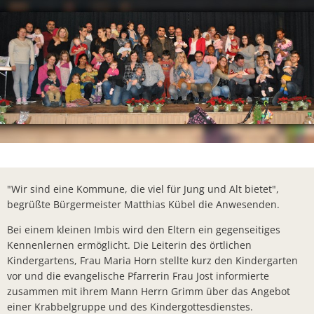
Lieferschw
Freizeit
Ba
Bürgerbrie
Mietobjekte
Trinkwasse
Kirchen
Kläranlage
Weitere La
Frohe Wei
Bürgerbrie
Aktion Auf
"Wir sind eine Kommune, die viel für Jung und Alt bietet",
Bad Salzsc
begrüßte Bürgermeister Matthias Kübel die Anwesenden.
Ein verspä
Bei einem kleinen Imbis wird den Eltern ein gegenseitiges
Kennenlernen ermöglicht. Die Leiterin des örtlichen
Gedenkver
Kindergartens, Frau Maria Horn stellte kurz den Kindergarten
vor und die evangelische Pfarrerin Frau Jost informierte
Chlorung d
zusammen mit ihrem Mann Herrn Grimm über das Angebot
Machen Si
einer Krabbelgruppe und des Kindergottesdienstes.