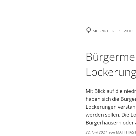
Aktuelles
Rath
Presse
Begrüß
SIE SIND HIER:
AKTUEL
Amtl. Bekanntmachungen
Was erl
Bürgermei
Stellenanzeigen und Ausschre
Gemeind
Lockerung
Handynewsletter Telegram
Satzun
Mängel melden
Formul
Mit Blick auf die ni
haben sich die Bürg
Veranstaltungen
Wichti
Lockerungen verständi
Gemein
werden sollen. Die 
Bürgerhäusern oder 
Heirate
22. Juni 2021
von
MATTHIAS 