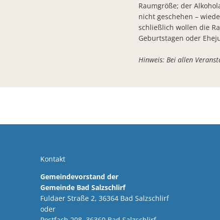
Raumgröße; der Alkohola
nicht geschehen – wiede
schließlich wollen die 
Geburtstagen oder Eheju
Hinweis: Bei allen Veranst
Kontakt
Gemeindevorstand der
Gemeinde Bad Salzschlirf
Fuldaer Straße 2, 36364 Bad Salzschlirf
oder
Postfach 208, 36360 Bad Salzschlirf