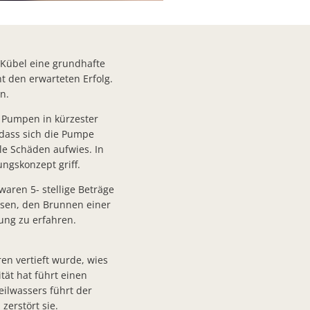
 Kübel eine grundhafte
 den erwarteten Erfolg.
n.
isa Dimmerling und Friedrich Meister
 Pumpen in kürzester
 dass sich die Pumpe
aus
le Schäden aufwies. In
ngskonzept griff.
aren 5- stellige Beträge
ossen, den Brunnen einer
et
ung zu erfahren.
is für bürgerschaftliches Engagement aus
en vertieft wurde, wies
ät hat führt einen
ssen
eilwassers führt der
zerstört sie.