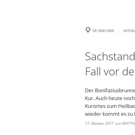
Aktuelles
Rath
Presse
Begrüß
SIE SIND HIER:
AKTUEL
Amtl. Bekanntmachungen
Was erl
Sachstand
Stellenanzeigen und Ausschre
Gemeind
Fall vor d
Handynewsletter Telegram
Satzun
Mängel melden
Formul
Der Bonifaziusbrunne
Kur. Auch heute noch
Veranstaltungen
Wichti
Kurortes zum Heilbad
Gemein
wieder kommt es zu 
17. Oktober 2017
von
MATTHI
Heirate