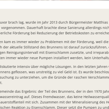
Machen Sie den Klima-Check!
Bürger- Infoveranstaltung zu Starkregenrisiken
vor brach lag, wurde im Jahr 2013 durch Bürgermeister Matthias
Workshop zur Entwicklung des Ortskerns von Bad Salzschlirf
vorgenommen. Dauerhaft brachte diese Sanierung allerdings nicht
uierliche Förderung bei Reduzierung der Betriebskosten zu erreiche
Bad Salzschlirfer Ehrenamtspreise 2023 an Kita Förderverein, Al
n kam es immer wieder zu Problemen mit der Förderung, weil die
Chlorung des Trinkwassernetzes besteht fort
h der aktuelle Stillstand des Brunnens ist darauf zurückzuführen,
Gemeindevertretung beschließt Moratorium des Thermenneub
en Reinigungsintervall mit Eisenschlamm zusetzte, und irreparab
ten immer wieder neue Pumpen installiert werden, kein Unterhaltu
Neuer Bürgerbrief zur Jahresmitte
kutierte intensiv über mögliche Lösungen. In den letzten Jahren w
Erneuerung der Straßenbeleuchtung in Bad Salzschlirf startet
nnens geflossen, was unstreitig zu viel Geld ist. Es wurde beschl
Neues Ladengeschäft „by Müller`s“ in der Bahnhofstraße eröffn
rsuchung zu unterziehen, um die Gründe der raschen Verschlamm
t.
Bad Salzschlirf schreibt 2023 wieder den Dr.- Martiny- Ehrenpre
emeinde das Ergebnis: der Teil des Brunnens, der in den 1970 Jahr
Bürgermeister a.D. Ernst- August Stender verstorben
assereintrag auf. Dieses Fremdwasser, das keine Heilwasserqualit
PV- Anlage Müser Straße: Kooperation mit FW- Gruppe geschlo
auerstoffanteil mit sich. Zusammen mit der MIneralisierung des H
ischen Reaktion zu Eisenschlamm. Dieser setzt die Pumpen zu und 