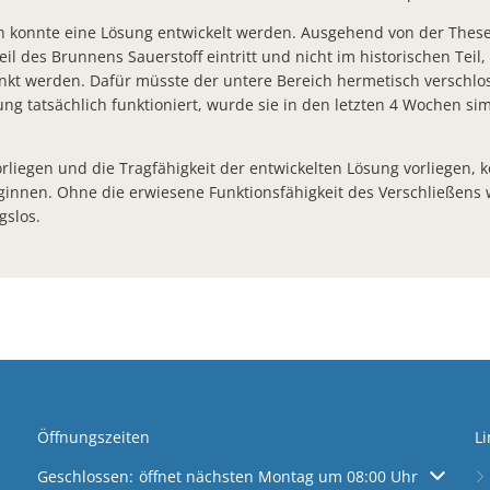
Kirschblüte Bad Salzschlirf
n konnte eine Lösung entwickelt werden. Ausgehend von der These
BürgerTreff Bad Salzschlirf feierlich eröffnet Gemeinschaftlich
eil des Brunnens Sauerstoff eintritt und nicht im historischen Teil,
nkt werden. Dafür müsste der untere Bereich hermetisch verschlo
Sonnenkraft spart CO² und verbessert kommunale Einnahmen-
ng tatsächlich funktioniert, wurde sie in den letzten 4 Wochen sim
Finanzstaatssekretär Dr. Martin Worms bringt Förderzusagen fü
Bunte Oberlichter und neue Toiletten - 202.125 Euro für Erneue
rliegen und die Tragfähigkeit der entwickelten Lösung vorliegen, 
innen. Ohne die erwiesene Funktionsfähigkeit des Verschließens
Bürgerbrief zum Jahresabschluss 2022
gslos.
Zusammenarbeit in der Flüchtlingshilfe zwischen Großenlüder u
Arbeiten an Baustelle Fuldaer Straße vor dem Abschluss
Bürgermeister Matthias Kübel 10 Jahre im Amt Würdigung im 
Verleihung des Landesehrenbriefs an Frank Post und Steffen B
Ab sofort: Parken mit der Parkster App in Bad Salzschlirf
Öffentlicher Lichtspaziergang unterstützt Arbeiten am Bad Salzs
Öffnungszeiten
Li
Zahlreiche Bürger informieren sich über Baustelle
Klicken, um weitere Öffnungs- oder Schließzeiten auszublen
Geschlossen:
öffnet nächsten Montag um 08:00 Uhr