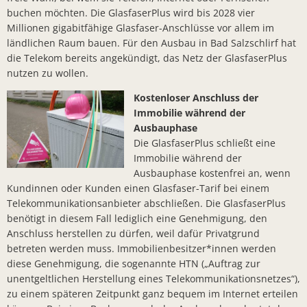
buchen möchten. Die GlasfaserPlus wird bis 2028 vier
Sonnenkra
Millionen gigabitfähige Glasfaser-Anschlüsse vor allem im
Finanzstaa
ländlichen Raum bauen. Für den Ausbau in Bad Salzschlirf hat
die Telekom bereits angekündigt, das Netz der GlasfaserPlus
Bunte Ober
nutzen zu wollen.
Bürgerbrie
Kostenloser Anschluss der
Zusammenar
Immobilie während der
Ausbauphase
Arbeiten a
Die GlasfaserPlus schließt eine
Immobilie während der
Bürgermei
Ausbauphase kostenfrei an, wenn
Verleihung
Kundinnen oder Kunden einen Glasfaser-Tarif bei einem
Telekommunikationsanbieter abschließen. Die GlasfaserPlus
Ab sofort:
benötigt in diesem Fall lediglich eine Genehmigung, den
Öffentlich
Anschluss herstellen zu dürfen, weil dafür Privatgrund
betreten werden muss. Immobilienbesitzer*innen werden
Zahlreiche
diese Genehmigung, die sogenannte HTN („Auftrag zur
unentgeltlichen Herstellung eines Telekommunikationsnetzes“),
KLIMAKONT
zu einem späteren Zeitpunkt ganz bequem im Internet erteilen
Schredder