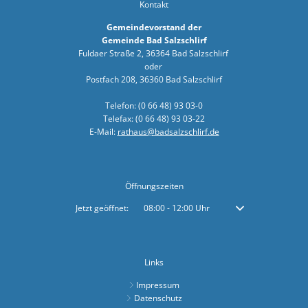
Zuschuss f
Kontakt
Bad Salzsc
Gemeindevorstand der
Gemeinde Bad Salzschlirf
Vertriebs
Fuldaer Straße 2, 36364 Bad Salzschlirf
oder
Gemeindebü
Postfach 208, 36360 Bad Salzschlirf
Musik, Ta
Telefon: (0 66 48) 93 03-0
Telefax: (0 66 48) 93 03-22
Spatenstic
E-Mail:
rathaus@badsalzschlirf.de
Bürgerbrie
Spielplatz
Öffnungszeiten
Einweihung
Klicken, um weitere Öffnungs- oder Schließzeiten auszublenden
Jetzt geöffnet:
08:00
-
12:00
Uhr
Von 08:00 bis 12:00 
Bauarbeite
Sperrung 
Links
Freibad Ba
Impressum
Sanierung
Datenschutz