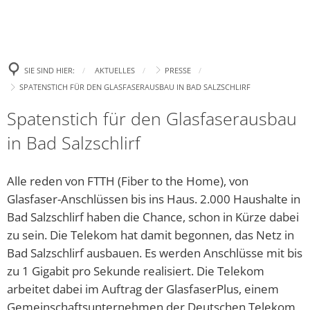
Politik
Leben
Neue E-Aut
Presse
Begrüßung
Wirtschaft
Tourismus
Ehrenamtsp
Gremien
Bürgertreff
Bekanntm
Amtl. Bekanntmachungen
Was erledige ich wo?
SIE SIND HIER:
AKTUELLES
PRESSE
Neue Spiel
Zukunft Innenstadt
Landtagswahl 2023
Ki
SPATENSTICH FÜR DEN GLASFASERAUSBAU IN BAD SALZSCHLIRF
Wahlen
Familie
Stellenanzeigen und Ausschreibungen
Gemeindefinanzen / Haushalte
Aufhebung
Europa- und Bürgermei
Ki
Spatenstich für den Glasfaserausbau
Gewerbegebiet
Bad Salzsc
Ratsinformation & Termine
Jugend
Handynewsletter Telegram
Satzungen
Bundestagswahl 2025
Ki
in Bad Salzschlirf
Erneute C
Gemeinschaft Handel und Tourismus GHT
Was kostet Gemeinde?
Senioren
Mängel melden
Formulare
Kommunalwahl 2026
Öf
„Eine höhe
Alle reden von FTTH (Fiber to the Home), von
Parken in Bad Salzschlirf
Ve
Ehrenamt
Veranstaltungen
Wichtige Rufnummern/Service
Chlorung d
Glasfaser-Anschlüssen bis ins Haus. 2.000 Haushalte in
Dr
Bad Salzschlirf haben die Chance, schon in Kürze dabei
Glasfaser
Ziel: Vern
Inklusion
Gemeindebücherei
Bü
zu sein. Die Telekom hat damit begonnen, das Netz in
Arbeiten z
Bad Salzschlirf ausbauen. Es werden Anschlüsse mit bis
Regionalforum Fulda Südwest
Heiraten
Er
Neues Fami
zu 1 Gigabit pro Sekunde realisiert. Die Telekom
Pa
Sa
Bauen & Wohnen
arbeitet dabei im Auftrag der GlasfaserPlus, einem
Klimaschutz
„Zukunftss
Gemeinschaftsunternehmen der Deutschen Telekom
Hi