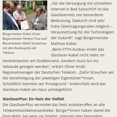
„Für die Versorgung mit schnellem
Bürger- In
Internet in Bad Salzschlirf ist das
Workshop z
Glasfasernetz von besonderer
Bedeutung. Dadurch sind sehr
Bad Salzsc
hohe Übertragungsraten möglich –
Chlorung d
Voraussetzung für die Technologien
Bürgermeister Kübel, Erster
der Zukunft“, sagt Bürgermeister
Beigeordneter Herbert Post und
Gemeindev
Bauamtsleiter Abdel Soukarnou
Mathias Kübel.
mit dem Ausbauplan der
„Beim FTTH-Ausbau endet das
Neuer Bürg
Telekom.
Glasfaser-Kabel nicht mehr im
Erneuerung
Verteilerkasten am Straßenrand, sondern muss bis ins
Gebäude gezogen werden“, erklärt Oliver Knöll,
Neues Lade
Regionalmanager der Deutschen Telekom. „Dafür brauchen wir
Bad Salzsc
die Genehmigung der jeweiligen Eigentümer*innen.
Schließlich betreten wir Privatgrund.“ Andernfalls wird das
Bürgermeis
Glasfaser-Kabel am Haus vorbeigeführt.
PV- Anlag
GlasfaserPlus: Ein Netz der Vielfalt
Die GlasfaserPlus vermietet das Netz anbieteroffen an alle
Kirschblüte
Telekommunikationsanbieter. Bürger*innen haben damit die
BürgerTref
freie Wahl, bei wem sie Telefon, Internet oder Fernsehen