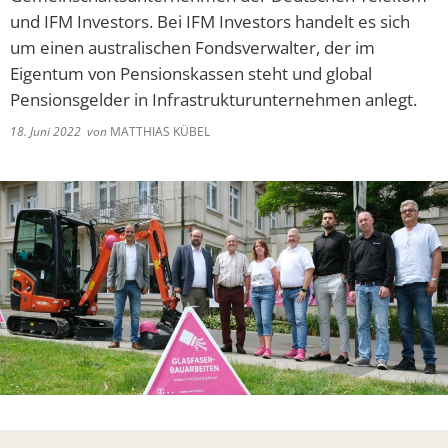
Lieferschw
Freizeit
und IFM Investors. Bei IFM Investors handelt es sich
Ba
Bürgerbrie
um einen australischen Fondsverwalter, der im
Mietobjekte
Eigentum von Pensionskassen steht und global
Trinkwasse
Pensionsgelder in Infrastrukturunternehmen anlegt.
Kirchen
Kläranlage
18. Juni 2022
von
MATTHIAS KÜBEL
Weitere La
Frohe Wei
Bürgerbrie
Aktion Auf
Bad Salzsc
Ein verspä
Gedenkver
Chlorung d
Machen Si