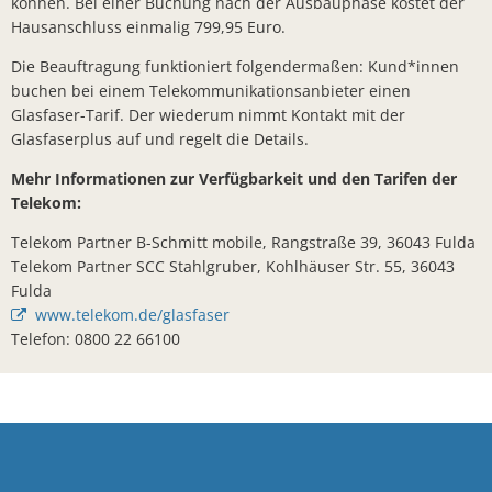
können. Bei einer Buchung nach der Ausbauphase kostet der
Hausanschluss einmalig 799,95 Euro.
Arbeiten z
Die Beauftragung funktioniert folgendermaßen: Kund*innen
Landkreis 
buchen bei einem Telekommunikationsanbieter einen
Sonderfah
Glasfaser-Tarif. Der wiederum nimmt Kontakt mit der
Glasfaserplus auf und regelt die Details.
Neuer Bürg
Mehr Informationen zur Verfügbarkeit und den Tarifen der
"Wir wolle
Telekom:
Bad Salzsc
Telekom Partner B-Schmitt mobile, Rangstraße 39, 36043 Fulda
Dr. Martin
Telekom Partner SCC Stahlgruber, Kohlhäuser Str. 55, 36043
Fulda
Einladung 
www.telekom.de/glasfaser
Telefon: 0800 22 66100
Denkmalger
Sommertou
Bauarbeite
Erfolgreic