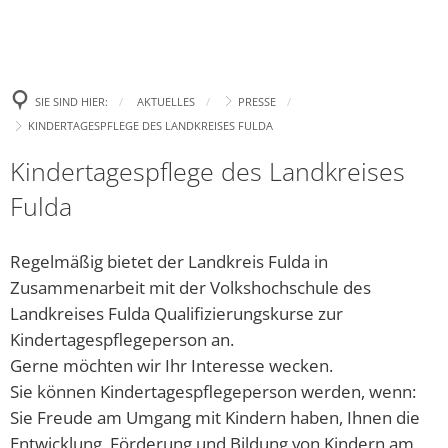
Politik
Leben
Neue E-Aut
Presse
Begrüßung
Wirtschaft
Tourismus
Ehrenamtsp
Gremien
Bürgertreff
Bekanntm
Amtl. Bekanntmachungen
Was erledige ich wo?
SIE SIND HIER:
AKTUELLES
PRESSE
Neue Spiel
Zukunft Innenstadt
Landtagswahl 2023
Ki
KINDERTAGESPFLEGE DES LANDKREISES FULDA
Wahlen
Familie
Stellenanzeigen und Ausschreibungen
Gemeindefinanzen / Haushalte
Aufhebung
Europa- und Bürgermei
Ki
Kindertagespflege des Landkreises
Gewerbegebiet
Bad Salzsc
Ratsinformation & Termine
Jugend
Handynewsletter Telegram
Satzungen
Bundestagswahl 2025
Ki
Fulda
Erneute C
Gemeinschaft Handel und Tourismus GHT
Was kostet Gemeinde?
Senioren
Mängel melden
Formulare
Kommunalwahl 2026
Öf
„Eine höhe
Regelmäßig bietet der Landkreis Fulda in
Parken in Bad Salzschlirf
Ve
Ehrenamt
Veranstaltungen
Wichtige Rufnummern/Service
Chlorung d
Zusammenarbeit mit der Volkshochschule des
Dr
Landkreises Fulda Qualifizierungskurse zur
Glasfaser
Ziel: Vern
Inklusion
Gemeindebücherei
Bü
Kindertagespflegeperson an.
Arbeiten z
Gerne möchten wir Ihr Interesse wecken.
Regionalforum Fulda Südwest
Heiraten
Er
Neues Fami
Sie können Kindertagespflegeperson werden, wenn:
Pa
Sa
Bauen & Wohnen
Sie Freude am Umgang mit Kindern haben, Ihnen die
Klimaschutz
„Zukunftss
Entwicklung, Förderung und Bildung von Kindern am
Hi