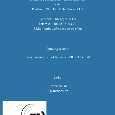
oder
Sonnenkra
Postfach 208, 36360 Bad Salzschlirf
Finanzstaa
Telefon: (0 66 48) 93 03-0
Bunte Ober
Telefax: (0 66 48) 93 03-22
E-Mail:
rathaus@badsalzschlirf.de
Bürgerbrie
Zusammenar
Öffnungszeiten
Arbeiten a
Klicken, um weitere Öffnungs- oder Schließzeiten auszublende
Geschlossen:
öffnet heute um 08:00 Uhr
Bürgermei
Verleihung
Links
Ab sofort:
Impressum
Öffentlich
Datenschutz
Zahlreiche
KLIMAKONT
Schredder