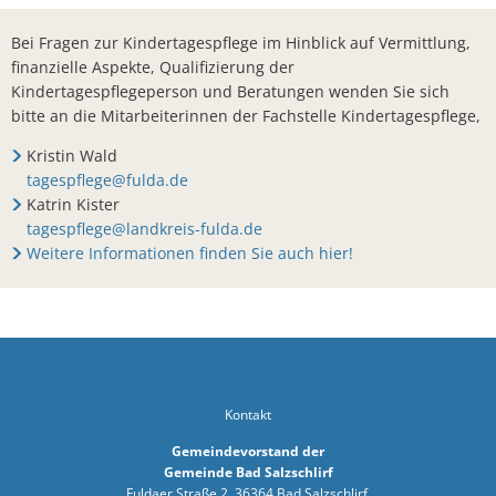
Bürger- In
Bei Fragen zur Kindertagespflege im Hinblick auf Vermittlung,
Workshop z
finanzielle Aspekte, Qualifizierung der
Kindertagespflegeperson und Beratungen wenden Sie sich
Bad Salzsc
bitte an die Mitarbeiterinnen der Fachstelle Kindertagespflege,
Chlorung d
Kristin Wald
Gemeindev
tagespflege@fulda.de
Katrin Kister
Neuer Bürg
tagespflege@landkreis-fulda.de
Erneuerung
Weitere Informationen finden Sie auch hier!
Neues Lade
Bad Salzsc
Bürgermeis
PV- Anlag
Kontakt
Kirschblüte
Gemeindevorstand der
Gemeinde Bad Salzschlirf
BürgerTref
Fuldaer Straße 2, 36364 Bad Salzschlirf