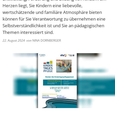
Lieferschw
Freizeit
Herzen liegt, Sie Kindern eine liebevolle,
Ba
Bürgerbrie
wertschätzende und familiäre Atmosphäre bieten
Mietobjekte
können für Sie Verantwortung zu übernehmen eine
Trinkwasse
Selbstverständlichkeit ist und Sie an pädagogischen
Kirchen
Kläranlage
Themen interessiert sind.
Weitere La
22. August 2024
von
NINA DORNBERGER
Frohe Wei
Bürgerbrie
Aktion Auf
Bad Salzsc
Ein verspä
Gedenkver
Chlorung d
Machen Si