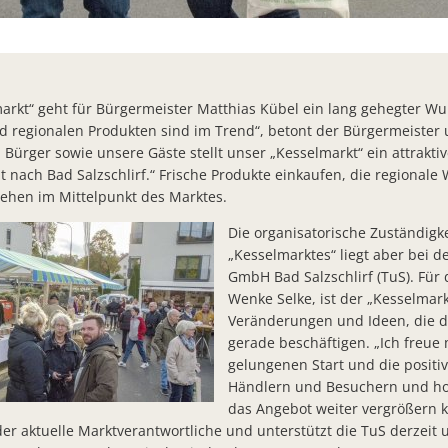
Machen Sie den Klima-Check!
Bürger- Infoveranstaltung zu Starkregenrisiken
Workshop zur Entwicklung des Ortskerns von Bad Salzschlirf
arkt“ geht für Bürgermeister Matthias Kübel ein lang gehegter Wun
d regionalen Produkten sind im Trend“, betont der Bürgermeister 
Bad Salzschlirfer Ehrenamtspreise 2023 an Kita Förderverein, Al
Bürger sowie unsere Gäste stellt unser „Kesselmarkt“ ein attrakti
Chlorung des Trinkwassernetzes besteht fort
ät nach Bad Salzschlirf.“ Frische Produkte einkaufen, die regionale
ehen im Mittelpunkt des Marktes.
Gemeindevertretung beschließt Moratorium des Thermenneub
Die organisatorische Zuständigke
Neuer Bürgerbrief zur Jahresmitte
„Kesselmarktes“ liegt aber bei de
GmbH Bad Salzschlirf (TuS). Für 
Erneuerung der Straßenbeleuchtung in Bad Salzschlirf startet
Wenke Selke, ist der „Kesselmark
Neues Ladengeschäft „by Müller`s“ in der Bahnhofstraße eröffn
Veränderungen und Ideen, die d
gerade beschäftigen. „Ich freue
Bad Salzschlirf schreibt 2023 wieder den Dr.- Martiny- Ehrenpre
gelungenen Start und die posit
Bürgermeister a.D. Ernst- August Stender verstorben
Händlern und Besuchern und hoff
das Angebot weiter vergrößern k
PV- Anlage Müser Straße: Kooperation mit FW- Gruppe geschlo
 der aktuelle Marktverantwortliche und unterstützt die TuS derzeit