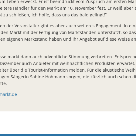
Kirschblüte Bad Salzschlirf
um Leben erweckt. Er ist beeindruckt vom Zuspruch am ersten Mar
eitere Händler für den Markt am 10. November fest. Er weiß aber a
BürgerTreff Bad Salzschlirf feierlich eröffnet Gemeinschaftlich
 zu schließen, ich hoffe, dass uns das bald gelingt!“
Sonnenkraft spart CO² und verbessert kommunale Einnahmen-
 der Veranstalter gibt es aber auch weiteres Engagement. In eine
r den Markt mit der Fertigung von Marktständen unterstützt, so da
Finanzstaatssekretär Dr. Martin Worms bringt Förderzusagen fü
nen eigenen Marktstand haben und ihr Angebot auf diese Weise a
Bunte Oberlichter und neue Toiletten - 202.125 Euro für Erneue
Bürgerbrief zum Jahresabschluss 2022
esselmarkt dann auch adventliche Stimmung verbreiten. Entsprec
Dezember auch Anbieter mit weihnachtlichen Produkten erwartet.
Zusammenarbeit in der Flüchtlingshilfe zwischen Großenlüder u
alter über die Tourist-Information melden. Für die akustische We
Arbeiten an Baustelle Fuldaer Straße vor dem Abschluss
gen Sängerin Sabine Hohmann sorgen, die kürzlich auch schon di
tte.
Bürgermeister Matthias Kübel 10 Jahre im Amt Würdigung im 
markt.de
Verleihung des Landesehrenbriefs an Frank Post und Steffen B
Ab sofort: Parken mit der Parkster App in Bad Salzschlirf
Öffentlicher Lichtspaziergang unterstützt Arbeiten am Bad Salzs
Zahlreiche Bürger informieren sich über Baustelle