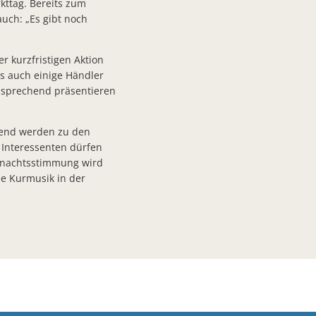
kttag. Bereits zum
uch: „Es gibt noch
e Aktionen fördern, Raum für Veranstaltungen bieten-1
1
r kurzfristigen Aktion
ss auch einige Händler
r ehrenamtliche Projekte in den Landkreis Fulda und den Vogelsbergkreis
nsprechend präsentieren
rungen im Kurpark Bad Salzschlirf
hend werden zu den
 Interessenten dürfen
nd Bad Salzschlirf Humanitäre Hilfe wird gemeinsam organisiert
ihnachtsstimmung wird
e Kurmusik in der
Rahmen des Parlamentarischen Abends
lum Bürgermeister Kübel würdigt Verdienste
chlirfer Lichtmasterplan