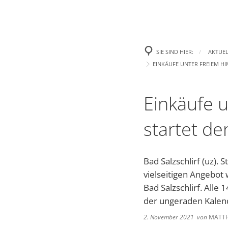
Aktuelles
Rath
Presse
Begrüß
SIE SIND HIER:
AKTUEL
EINKÄUFE UNTER FREIEM HI
Amtl. Bekanntmachungen
Was erl
Stellenanzeigen und Ausschre
Gemeind
Einkäufe u
Handynewsletter Telegram
Satzun
startet de
Mängel melden
Formul
Bad Salzschlirf (uz)
Veranstaltungen
Wichti
vielseitigen Angebot
Bad Salzschlirf. Alle
Gemein
der ungeraden Kalend
Heirate
2. November 2021
von
MATTH