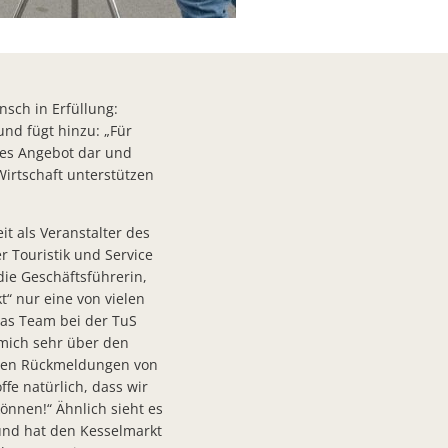
sch in Erfüllung:
und fügt hinzu: „Für
isa Dimmerling und Friedrich Meister
ves Angebot dar und
 Wirtschaft unterstützen
aus
it als Veranstalter des
r Touristik und Service
die Geschäftsführerin,
t“ nur eine von vielen
et
as Team bei der TuS
 mich sehr über den
is für bürgerschaftliches Engagement aus
iven Rückmeldungen von
e natürlich, dass wir
önnen!“ Ähnlich sieht es
ssen
 und hat den Kesselmarkt