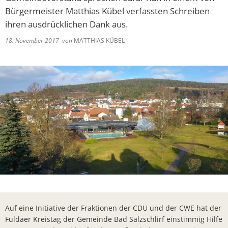
Lieferschw
Freizeit
Bürgermeister Matthias Kübel verfassten Schreiben
Ba
Bürgerbrie
ihren ausdrücklichen Dank aus.
Mietobjekte
Trinkwasse
18. November 2017
von
MATTHIAS KÜBEL
Kirchen
Kläranlage
Weitere La
Frohe Wei
Bürgerbrie
Aktion Auf
Bad Salzsc
Ein verspä
Gedenkver
Chlorung d
Auf eine Initiative der Fraktionen der CDU und der CWE hat der
Machen Si
Fuldaer Kreistag der Gemeinde Bad Salzschlirf einstimmig Hilfe