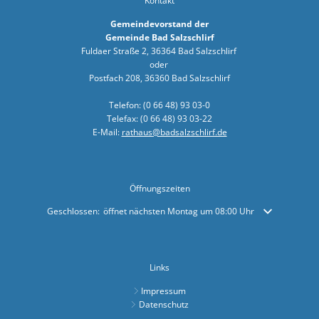
Kontakt
Arbeiten z
Gemeindevorstand der
Gemeinde Bad Salzschlirf
Landkreis 
Fuldaer Straße 2, 36364 Bad Salzschlirf
oder
Sonderfah
Postfach 208, 36360 Bad Salzschlirf
Neuer Bürg
Telefon: (0 66 48) 93 03-0
Telefax: (0 66 48) 93 03-22
"Wir wolle
E-Mail:
rathaus@badsalzschlirf.de
Bad Salzsc
Dr. Martin
Öffnungszeiten
Einladung 
Klicken, um weitere Öffnungs- oder Schließzeiten auszublenden
Geschlossen:
öffnet nächsten Montag um 08:00 Uhr
Denkmalger
Sommertou
Links
Bauarbeite
Impressum
Erfolgreic
Datenschutz