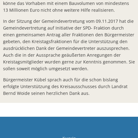
könne das Vorhaben mit einem Bauvolumen von mindestens
Sonnenkra
13 Millionen Euro nicht ohne weitere Hilfe realisieren.
Finanzstaa
In der Sitzung der Gemeindevertretung vom 09.11.2017 hat die
Gemeindevertretung auf Initiative der SPD- Fraktion durch
Bunte Ober
einen gemeinsamen Antrag aller Fraktionen den Bürgermeister
Bürgerbrie
gebeten, den Kreistagsfraktionen für die Unterstützung den
ausdrücklichen Dank der Gemeindevertreter auszusprechen.
Zusammenar
Auch die in der Aussprache geäußerten Anregungen der
Arbeiten a
Kreistagsmitglieder wurden gerne zur Kenntnis genommen. Sie
sollen soweit möglich umgesetzt werden.
Bürgermei
Bürgermeister Kübel sprach auch für die schon bislang
Verleihung
erfolgte Unterstützung des Kreisausschusses durch Landrat
Bernd Woide seinen herzlichen Dank aus.
Ab sofort:
Öffentlich
Zahlreiche
KLIMAKONT
Schredder