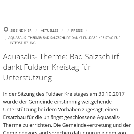
Politik
Leben
Neue E-Aut
Presse
Begrüßung
Wirtschaft
Tourismus
Ehrenamtsp
Gremien
Bürgertreff
Bekanntm
Amtl. Bekanntmachungen
Was erledige ich wo?
SIE SIND HIER:
AKTUELLES
PRESSE
Neue Spiel
Zukunft Innenstadt
Landtagswahl 2023
Ki
AQUASALIS- THERME: BAD SALZSCHLIRF DANKT FULDAER KREISTAG FÜR
Wahlen
Familie
Stellenanzeigen und Ausschreibungen
Gemeindefinanzen / Haushalte
Aufhebung
UNTERSTÜTZUNG
Europa- und Bürgermei
Ki
Gewerbegebiet
Bad Salzsc
Ratsinformation & Termine
Jugend
Aquasalis- Therme: Bad Salzschlirf
Handynewsletter Telegram
Satzungen
Bundestagswahl 2025
Ki
Erneute C
dankt Fuldaer Kreistag für
Gemeinschaft Handel und Tourismus GHT
Was kostet Gemeinde?
Senioren
Mängel melden
Formulare
Kommunalwahl 2026
Öf
„Eine höhe
Unterstützung
Parken in Bad Salzschlirf
Ve
Ehrenamt
Veranstaltungen
Wichtige Rufnummern/Service
Chlorung d
Dr
In der Sitzung des Fuldaer Kreistages am 30.10.2017
Glasfaser
Ziel: Vern
Inklusion
Gemeindebücherei
Bü
wurde der Gemeinde einstimmig weitgehende
Arbeiten z
Unterstützung bei dem Vorhaben zugesagt, einen
Regionalforum Fulda Südwest
Heiraten
Er
Neues Fami
Ersatzbau für die unlängst geschlossene Aquasalis-
Pa
Sa
Bauen & Wohnen
Therme zu errichten. Die Gemeindevertretung und der
Klimaschutz
„Zukunftss
Gemeindevorstand sprechen dafür nun in einem von
Hi