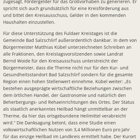
zugesagt, Fördergelder für das Großvorhaben zu generieren. Er
Bürger- In
spricht sich auch grundsätzlich für eine Kreisförderung aus
und bittet den Kreisausschuss, Gelder in den kommenden
Workshop z
Haushalten einzustellen.
Bad Salzsc
Für diese Unterstützung des Fuldaer Kreistages ist die
Chlorung d
Gemeinde Bad Salzschlirf außerordentlich dankbar. In dem von
Bürgermeister Matthias Kübel unterzeichneten Schreiben an
Gemeindev
alle Fraktionen, den Kreistagsvorsitzenden sowie Landrat
Neuer Bürg
Bernd Woide für den Kreisausschuss unterstreicht der
Bürgermeister, dass die Therme nicht nur für den Kur- und
Erneuerung
Gesundheitsstandort Bad Salzschlirf sondern für die gesamte
Region einen hohen Stellenwert einnehme. Kübel weiter: „Es
Neues Lade
bestehen ausgeprägte wirtschaftliche Beziehungen zwischen
Bad Salzsc
dem örtlichen Handel, der Gastronomie und natürlich den
Beherbergungs- und Rehaeinrichtungen des Ortes. Der Status
Bürgermeis
als staatlich anerkanntes Heilbad hängt unmittelbar an der
PV- Anlag
Therme, da hier das ortsgebundene Heilmittel verabreicht
wird.“ Die Danksagung betont, dass eine Studie einen
Kirschblüte
volkswirtschaftlichen Nutzen von 3,4 Millionen Euro pro Jahr
BürgerTref
für das einzige Heilbad im Landkreis ermittelt habe. Der Kurort