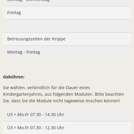
Lieferschw
Freizeit
Ba
Freitag
Bürgerbrie
Mietobjekte
Trinkwasse
Kirchen
Kläranlage
Betreuungszeiten der Krippe
Weitere La
Montag - Freitag
Frohe Wei
Bürgerbrie
Aktion Auf
Gebühren:
Bad Salzsc
Sie wählen, verbindlich für die Dauer eines
Kindergartenjahres, aus folgenden Modulen. Bitte beachten
Ein verspä
Sie, dass Sie die Module nicht tageweise mischen können!
Gedenkver
U3 > Mo-Fr 07.30 - 14.30 Uhr
Chlorung d
Ü3 > Mo-Fr 07.30 - 12.30 Uhr
Machen Si