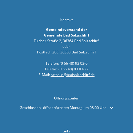
Arbeiten z
Landkreis 
Kontakt
Sonderfah
Gemeindevorstand der
Gemeinde Bad Salzschlirf
Neuer Bürg
Fuldaer Straße 2, 36364 Bad Salzschlirf
oder
"Wir wolle
Postfach 208, 36360 Bad Salzschlirf
Bad Salzsc
Telefon: (0 66 48) 93 03-0
Telefax: (0 66 48) 93 03-22
Dr. Martin
E-Mail:
rathaus@badsalzschlirf.de
Einladung 
Denkmalger
Öffnungszeiten
Sommertou
Klicken, um weitere Öffnungs- oder Schließzeiten auszublenden
Geschlossen:
öffnet nächsten Montag um 08:00 Uhr
Bauarbeite
Erfolgreic
Links