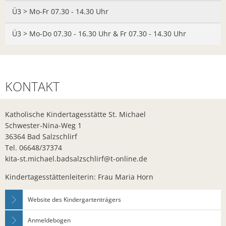
Bürger- In
Ü3 > Mo-Fr 07.30 - 14.30 Uhr
Workshop z
Ü3 > Mo-Do 07.30 - 16.30 Uhr & Fr 07.30 - 14.30 Uhr
Bad Salzsc
Chlorung d
Gemeindev
KONTAKT
Neuer Bürg
Erneuerung
Katholische Kindertagesstätte St. Michael
Schwester-Nina-Weg 1
Neues Lade
36364 Bad Salzschlirf
Tel. 06648/37374
Bad Salzsc
kita-st.michael.badsalzschlirf@t-online.de
Bürgermeis
Kindertagesstättenleiterin: Frau Maria Horn
PV- Anlag
Website des Kindergartenträgers
Kirschblüte
BürgerTref
Anmeldebogen