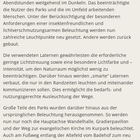
Abendstunden weitgehend im Dunkeln. Das beeinträchtigte
Bürger- In
die Nutzer des Parks und die im Umfeld arbeitenden
Workshop z
Menschen. Unter der Berücksichtigung der besonderen
Anforderungen einer insektenfreundlichen und
Bad Salzsc
lichtverschmutzungsarmen Beleuchtung werden nun
zahlreiche Leuchtpunkte neu gesetzt. Andere werden zurück
Chlorung d
gebaut.
Gemeindev
Die verwendeten Laternen gewährleisten die erforderliche
Neuer Bürg
geringe Lichtstreuung sowie eine besondere Lichtfarbe und –
intensität, um den Naturraum möglichst wenig zu
Erneuerung
beeinträchtigen. Darüber hinaus werden „smarte“ Laternen
Neues Lade
verbaut, die nur in den Randzeiten leuchten und miteinander
kommunizieren sollen. Dies ermöglicht die bedarfs- und
Bad Salzsc
nutzungsgerechte Ausleuchtung der Wege.
Bürgermeis
Große Teile des Parks wurden darüber hinaus aus der
PV- Anlag
ursprünglichen Beleuchtung herausgenommen. So werden
nun nur noch die Hauptachse Wandelhalle, Gradierpavillon
Kirschblüte
und der Weg zur evangelischen Kirche im Kurpark beleuchtet.
Auch am Fußweg entlang der Altefeld vom Badehof zum neu
BürgerTref