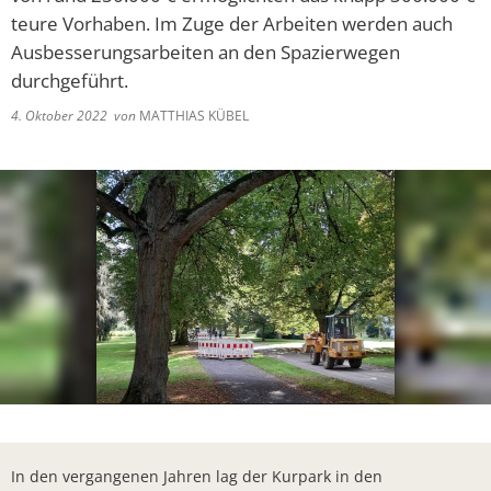
Lieferschw
Freizeit
teure Vorhaben. Im Zuge der Arbeiten werden auch
Ba
Bürgerbrie
Ausbesserungsarbeiten an den Spazierwegen
Mietobjekte
durchgeführt.
Trinkwasse
Kirchen
4. Oktober 2022
von
MATTHIAS KÜBEL
Kläranlage
Weitere La
Frohe Wei
Bürgerbrie
Aktion Auf
Bad Salzsc
Ein verspä
Gedenkver
Chlorung d
Machen Si
In den vergangenen Jahren lag der Kurpark in den