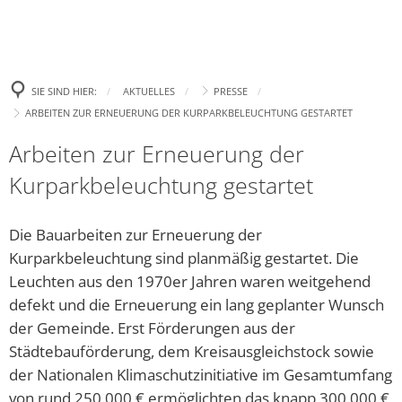
Politik
Leben
Neue E-Aut
Presse
Begrüßung
Wirtschaft
Tourismus
Ehrenamtsp
Gremien
Bürgertreff
Bekanntm
Amtl. Bekanntmachungen
Was erledige ich wo?
SIE SIND HIER:
AKTUELLES
PRESSE
Neue Spiel
Zukunft Innenstadt
Landtagswahl 2023
Ki
ARBEITEN ZUR ERNEUERUNG DER KURPARKBELEUCHTUNG GESTARTET
Wahlen
Familie
Stellenanzeigen und Ausschreibungen
Gemeindefinanzen / Haushalte
Aufhebung
Europa- und Bürgermei
Ki
Arbeiten zur Erneuerung der
Gewerbegebiet
Bad Salzsc
Ratsinformation & Termine
Jugend
Handynewsletter Telegram
Satzungen
Bundestagswahl 2025
Ki
Kurparkbeleuchtung gestartet
Erneute C
Gemeinschaft Handel und Tourismus GHT
Was kostet Gemeinde?
Senioren
Mängel melden
Formulare
Kommunalwahl 2026
Öf
„Eine höhe
Die Bauarbeiten zur Erneuerung der
Parken in Bad Salzschlirf
Ve
Ehrenamt
Veranstaltungen
Wichtige Rufnummern/Service
Chlorung d
Kurparkbeleuchtung sind planmäßig gestartet. Die
Dr
Leuchten aus den 1970er Jahren waren weitgehend
Glasfaser
Ziel: Vern
Inklusion
Gemeindebücherei
Bü
defekt und die Erneuerung ein lang geplanter Wunsch
Arbeiten z
der Gemeinde. Erst Förderungen aus der
Regionalforum Fulda Südwest
Heiraten
Er
Neues Fami
Städtebauförderung, dem Kreisausgleichstock sowie
Pa
Sa
Bauen & Wohnen
der Nationalen Klimaschutzinitiative im Gesamtumfang
Klimaschutz
„Zukunftss
von rund 250.000 € ermöglichten das knapp 300.000 €
Hi