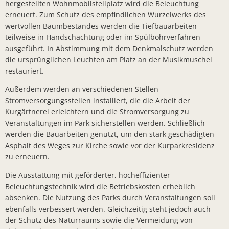
hergestellten Wohnmobilstellplatz wird die Beleuchtung
Sonnenkra
erneuert. Zum Schutz des empfindlichen Wurzelwerks des
wertvollen Baumbestandes werden die Tiefbauarbeiten
Finanzstaa
teilweise in Handschachtung oder im Spülbohrverfahren
Bunte Ober
ausgeführt. In Abstimmung mit dem Denkmalschutz werden
die ursprünglichen Leuchten am Platz an der Musikmuschel
Bürgerbrie
restauriert.
Zusammenar
Außerdem werden an verschiedenen Stellen
Stromversorgungsstellen installiert, die die Arbeit der
Arbeiten a
Kurgärtnerei erleichtern und die Stromversorgung zu
Bürgermei
Veranstaltungen im Park sicherstellen werden. Schließlich
werden die Bauarbeiten genutzt, um den stark geschädigten
Verleihung
Asphalt des Weges zur Kirche sowie vor der Kurparkresidenz
Ab sofort:
zu erneuern.
Öffentlich
Die Ausstattung mit geförderter, hocheffizienter
Beleuchtungstechnik wird die Betriebskosten erheblich
Zahlreiche
absenken. Die Nutzung des Parks durch Veranstaltungen soll
KLIMAKONT
ebenfalls verbessert werden. Gleichzeitig steht jedoch auch
der Schutz des Naturraums sowie die Vermeidung von
Schredder