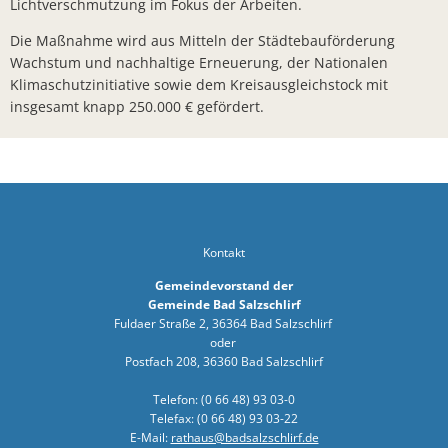
Lichtverschmutzung im Fokus der Arbeiten.
Arbeiten z
Die Maßnahme wird aus Mitteln der Städtebauförderung
Wachstum und nachhaltige Erneuerung, der Nationalen
Landkreis 
Klimaschutzinitiative sowie dem Kreisausgleichstock mit
Sonderfah
insgesamt knapp 250.000 € gefördert.
Neuer Bürg
"Wir wolle
Bad Salzsc
Dr. Martin
Kontakt
Einladung 
Gemeindevorstand der
Gemeinde Bad Salzschlirf
Denkmalger
Fuldaer Straße 2, 36364 Bad Salzschlirf
oder
Sommertou
Postfach 208, 36360 Bad Salzschlirf
Bauarbeite
Telefon: (0 66 48) 93 03-0
Erfolgreic
Telefax: (0 66 48) 93 03-22
E-Mail:
rathaus@badsalzschlirf.de