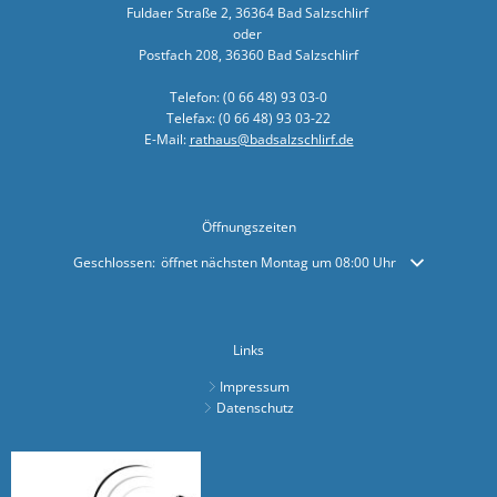
Fuldaer Straße 2, 36364 Bad Salzschlirf
Bürger- In
oder
Postfach 208, 36360 Bad Salzschlirf
Workshop z
Bad Salzsc
Telefon: (0 66 48) 93 03-0
Telefax: (0 66 48) 93 03-22
Chlorung d
E-Mail:
rathaus@badsalzschlirf.de
Gemeindev
Neuer Bürg
Öffnungszeiten
Erneuerung
Klicken, um weitere Öffnungs- oder Schließzeiten auszublenden
Geschlossen:
öffnet nächsten Montag um 08:00 Uhr
Neues Lade
Bad Salzsc
Links
Bürgermeis
Impressum
PV- Anlag
Datenschutz
Kirschblüte
BürgerTref