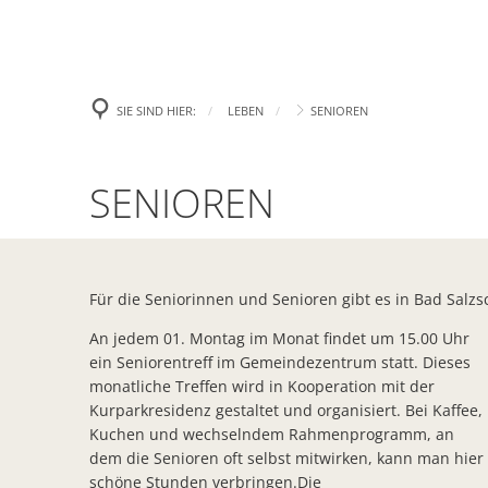
Aktuelles
Rat
Presse
Begrü
SIE SIND HIER:
LEBEN
SENIOREN
Amtl. Bekanntmachungen
Was er
Senioren
SENIOREN
Stellenanzeigen und Ausschre
Gemein
Handynewsletter Telegram
Satzu
Für die Seniorinnen und Senioren gibt es in Bad Salzs
Mängel melden
Formul
An jedem 01. Montag im Monat findet um 15.00 Uhr
Veranstaltungen
Wichti
ein Seniorentreff im Gemeindezentrum statt. Dieses
monatliche Treffen wird in Kooperation mit der
Gemei
Kurparkresidenz gestaltet und organisiert. Bei Kaffee,
Kuchen und wechselndem Rahmenprogramm, an
dem die Senioren oft selbst mitwirken, kann man hier
Heirat
schöne Stunden verbringen.Die