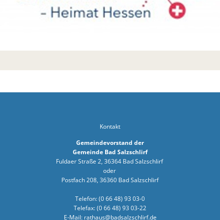
Bürger- In
Workshop z
Bad Salzsc
Chlorung d
Gemeindev
Neuer Bürg
Erneuerung
Kontakt
Neues Lade
Gemeindevorstand der
Bad Salzsc
Gemeinde Bad Salzschlirf
Fuldaer Straße 2, 36364 Bad Salzschlirf
Bürgermeis
oder
PV- Anlag
Postfach 208, 36360 Bad Salzschlirf
Kirschblüte
Telefon: (0 66 48) 93 03-0
Telefax: (0 66 48) 93 03-22
BürgerTref
E-Mail:
rathaus@badsalzschlirf.de