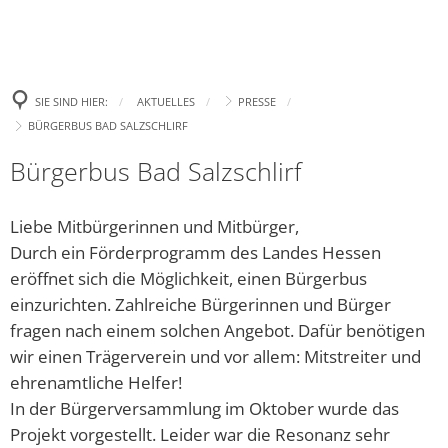
Politik
Leben
Neue E-Aut
Presse
Begrüßung
Wirtschaft
Tourismus
Ehrenamtsp
Gremien
Bürgertreff
Bekanntm
Amtl. Bekanntmachungen
Was erledige ich wo?
SIE SIND HIER:
AKTUELLES
PRESSE
Neue Spiel
Zukunft Innenstadt
Landtagswahl 2023
Ki
BÜRGERBUS BAD SALZSCHLIRF
Wahlen
Familie
Stellenanzeigen und Ausschreibungen
Gemeindefinanzen / Haushalte
Aufhebung
Europa- und Bürgermei
Ki
Bürgerbus Bad Salzschlirf
Gewerbegebiet
Bad Salzsc
Ratsinformation & Termine
Jugend
Handynewsletter Telegram
Satzungen
Bundestagswahl 2025
Ki
Erneute C
Gemeinschaft Handel und Tourismus GHT
Liebe Mitbürgerinnen und Mitbürger,
Was kostet Gemeinde?
Senioren
Mängel melden
Formulare
Kommunalwahl 2026
Öf
„Eine höhe
Durch ein Förderprogramm des Landes Hessen
Parken in Bad Salzschlirf
Ve
Ehrenamt
eröffnet sich die Möglichkeit, einen Bürgerbus
Veranstaltungen
Wichtige Rufnummern/Service
Chlorung d
Dr
einzurichten. Zahlreiche Bürgerinnen und Bürger
Glasfaser
Ziel: Vern
Inklusion
Gemeindebücherei
fragen nach einem solchen Angebot. Dafür benötigen
Bü
Arbeiten z
wir einen Trägerverein und vor allem: Mitstreiter und
Regionalforum Fulda Südwest
Heiraten
Er
ehrenamtliche Helfer!
Neues Fami
In der Bürgerversammlung im Oktober wurde das
Pa
Sa
Bauen & Wohnen
Klimaschutz
„Zukunftss
Projekt vorgestellt. Leider war die Resonanz sehr
Hi