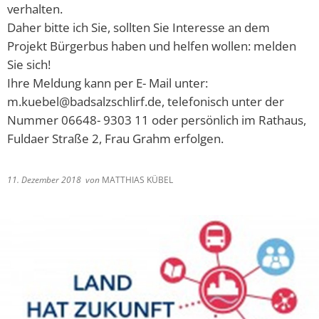
Lieferschw
verhalten.
Freizeit
Ba
Daher bitte ich Sie, sollten Sie Interesse an dem
Bürgerbrie
Mietobjekte
Projekt Bürgerbus haben und helfen wollen: melden
Trinkwasse
Sie sich!
Kirchen
Kläranlage
Ihre Meldung kann per E- Mail unter:
m.kuebel@badsalzschlirf.de, telefonisch unter der
Weitere La
Nummer 06648- 9303 11 oder persönlich im Rathaus,
Frohe Wei
Fuldaer Straße 2, Frau Grahm erfolgen.
Bürgerbrie
11. Dezember 2018
von
MATTHIAS KÜBEL
Aktion Auf
Bad Salzsc
Ein verspä
Gedenkver
Chlorung d
Machen Si