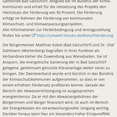
Gemeinde Bad Salzschlirf, Mitglied bei im Bündnis der Klima-
Sonnenkra
Kommunen und erhält für die Umsetzung des Projekts den
Höchstsatz der Förderung von 90 Prozent. Die Förderung
Finanzstaa
erfolgt im Rahmen der Förderung von kommunalen
Klimaschutz- und Klimaanpassungsprojekten.
Bunte Ober
Alle Informationen zur Förderbedingung und Antragsstellung
Bürgerbrie
finden Sie unter
https://umwelt.hessen.de/klima/foerderung
Zusammenar
Die Bürgermeister Matthias Kübel (Bad Salzschlirf) und Dr. Olaf
Dahlmann (Wartenberg) begrüßen in ihrer Funktion als
Arbeiten a
Verbandsvorsteher die Zuwendung aus Wiesebaden. Sie ist
Bürgermei
Ansporn, die energetische Sanierung der in Bad Salzschlirf
gelegene, gemeinsam genutzte Klärananlage weiter voran zu
Verleihung
bringen. Der Zweckverband wurde erst kürzlich in das Bündnis
Ab sofort:
der Klimaschutzkommunen aufgenommen, so dass er von
einem erhöhten Fördersatz profitieren konnte. Gerade der
Öffentlich
Bereich der Abwasserentsorgung ist ausgesprochen
energieintensiv. Da er mit den Abwassergebühren der
Zahlreiche
Bürgerinnen und Bürger finanziert wird, ist auch im Bereich
KLIMAKONT
der Energiekosten ein verantwortungsvoller Umgang wichtig.
Darüber hinaus kann hier ein besonders hoher Einspareffekt
Schredder