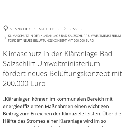
Politik
Leben
Neue E-Aut
Presse
Begrüßung
Wirtschaft
Tourismus
Ehrenamtsp
Gremien
Bürgertreff
Bekanntm
Amtl. Bekanntmachungen
Was erledige ich wo?
SIE SIND HIER:
AKTUELLES
PRESSE
Neue Spiel
Zukunft Innenstadt
Landtagswahl 2023
Ki
KLIMASCHUTZ IN DER KLÄRANLAGE BAD SALZSCHLIRF UMWELTMINISTERIUM
Wahlen
Familie
Stellenanzeigen und Ausschreibungen
Gemeindefinanzen / Haushalte
Aufhebung
FÖRDERT NEUES BELÜFTUNGSKONZEPT MIT 200.000 EURO
Europa- und Bürgermei
Ki
Gewerbegebiet
Bad Salzsc
Ratsinformation & Termine
Jugend
Klimaschutz in der Kläranlage Bad
Handynewsletter Telegram
Satzungen
Bundestagswahl 2025
Ki
Erneute C
Salzschlirf Umweltministerium
Gemeinschaft Handel und Tourismus GHT
Was kostet Gemeinde?
Senioren
Mängel melden
Formulare
Kommunalwahl 2026
Öf
„Eine höhe
fördert neues Belüftungskonzept mit
Parken in Bad Salzschlirf
Ve
Ehrenamt
Veranstaltungen
Wichtige Rufnummern/Service
Chlorung d
200.000 Euro
Dr
Glasfaser
Ziel: Vern
Inklusion
Gemeindebücherei
Bü
„Kläranlagen können im kommunalen Bereich mit
Arbeiten z
Regionalforum Fulda Südwest
Heiraten
Er
energieeffizienten Maßnahmen einen wichtigen
Neues Fami
Beitrag zum Erreichen der Klimaziele leisten. Über die
Pa
Sa
Bauen & Wohnen
Klimaschutz
„Zukunftss
Hälfte des Stromes einer Kläranlage wird im so
Hi