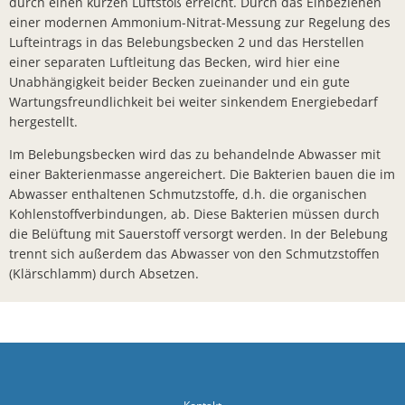
Zuschuss f
durch einen kurzen Luftstoß erreicht. Durch das Einbeziehen
einer modernen Ammonium-Nitrat-Messung zur Regelung des
Bad Salzsc
Lufteintrags in das Belebungsbecken 2 und das Herstellen
einer separaten Luftleitung das Becken, wird hier eine
Vertriebs
Unabhängigkeit beider Becken zueinander und ein gute
Gemeindebü
Wartungsfreundlichkeit bei weiter sinkendem Energiebedarf
hergestellt.
Musik, Ta
Im Belebungsbecken wird das zu behandelnde Abwasser mit
Spatenstic
einer Bakterienmasse angereichert. Die Bakterien bauen die im
Bürgerbrie
Abwasser enthaltenen Schmutzstoffe, d.h. die organischen
Kohlenstoffverbindungen, ab. Diese Bakterien müssen durch
Spielplatz
die Belüftung mit Sauerstoff versorgt werden. In der Belebung
trennt sich außerdem das Abwasser von den Schmutzstoffen
Einweihung
(Klärschlamm) durch Absetzen.
Bauarbeite
Sperrung 
Freibad Ba
Sanierung