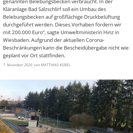
genannten Belebungsbecken verbraucht. In der
Lieferschw
Freizeit
Kläranlage Bad Salzschlirf soll ein Umbau des
Ba
Bürgerbrie
Belebungsbecken auf großflächige Druckbelüftung
Mietobjekte
Trinkwasse
durchgeführt werden. Dieses Vorhaben fördern wir
Kirchen
mit 200.000 Euro“, sagte Umweltministerin Hinz in
Kläranlage
Wiesbaden. Aufgrund der aktuellen Corona-
Weitere La
Beschränkungen kann die Bescheidübergabe nicht wie
Frohe Wei
geplant vor Ort stattfinden.
Bürgerbrie
7. November 2020
von
MATTHIAS KÜBEL
Aktion Auf
Bad Salzsc
Ein verspä
Gedenkver
Chlorung d
Machen Si