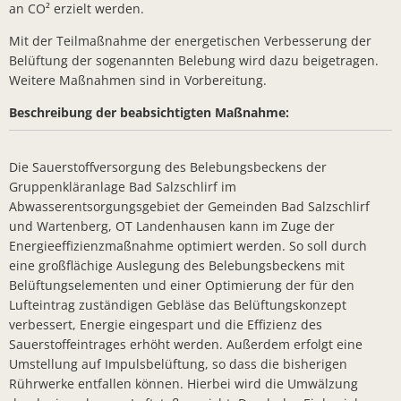
an CO² erzielt werden.
Arbeiten z
Mit der Teilmaßnahme der energetischen Verbesserung der
Landkreis 
Belüftung der sogenannten Belebung wird dazu beigetragen.
Weitere Maßnahmen sind in Vorbereitung.
Sonderfah
Beschreibung der beabsichtigten Maßnahme:
Neuer Bürg
"Wir wolle
Die Sauerstoffversorgung des Belebungsbeckens der
Bad Salzsc
Gruppenkläranlage Bad Salzschlirf im
Abwasserentsorgungsgebiet der Gemeinden Bad Salzschlirf
Dr. Martin
und Wartenberg, OT Landenhausen kann im Zuge der
Energieeffizienzmaßnahme optimiert werden. So soll durch
Einladung 
eine großflächige Auslegung des Belebungsbeckens mit
Denkmalger
Belüftungselementen und einer Optimierung der für den
Lufteintrag zuständigen Gebläse das Belüftungskonzept
Sommertou
verbessert, Energie eingespart und die Effizienz des
Bauarbeite
Sauerstoffeintrages erhöht werden. Außerdem erfolgt eine
Umstellung auf Impulsbelüftung, so dass die bisherigen
Erfolgreic
Rührwerke entfallen können. Hierbei wird die Umwälzung