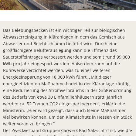
Bürger- In
Workshop z
Bad Salzsc
Das Belebungsbecken ist ein wichtiger Teil zur biologischen
Chlorung d
Abwasserreinigung in Kläranlagen in dem das Gemisch aus
Abwasser und Belebtschlamm belüftet wird. Durch eine
Gemeindev
großflächigere Belüfterauslegung kann die Effizienz des
Sauerstoffeintrages verbessert werden und somit rund 99.000
Neuer Bürg
kWh pro Jahr eingespart werden. Außerdem kann auf die
Erneuerung
Rührwerke verzichtet werden, was zu einer weiteren
Energieeinsparung von 18.000 kWh führt. „Mit dieser
Neues Lade
energieeffizienten Maßnahme findet in der Kläranlage künftig
Bad Salzsc
eine Reduzierung des Stromverbrauchs in der Größenordnung
des Bedarfs von etwa 30 Einfamilienhäusern statt. Jährlich
Bürgermeis
werden ca. 52 Tonnen CO2 eingespart werden“, erklärte die
Ministerin. „Hier wird gezeigt, dass auch kleine Maßnahmen
PV- Anlag
viel bewirken können, um den Klimaschutz in Hessen ein Stück
Kirschblüte
weiter voran zu bringen.“
Der Zweckverband Gruppenklärwerk Bad Salzschlirf ist, wie die
BürgerTref