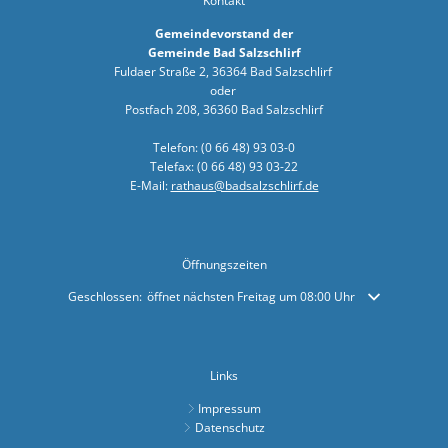
Kontakt
Sirenen in 
Gemeindevorstand der
Bauarbeite
Gemeinde Bad Salzschlirf
Fuldaer Straße 2, 36364 Bad Salzschlirf
„Lesestart
oder
Postfach 208, 36360 Bad Salzschlirf
Hilfe für d
Telefon: (0 66 48) 93 03-0
Bauarbeit
Telefax: (0 66 48) 93 03-22
Landkreis 
E-Mail:
rathaus@badsalzschlirf.de
Dialogfore
Bürgerbrie
Öffnungszeiten
Sonderimp
Klicken, um weitere Öffnungs- oder Schließzeiten auszublenden
Geschlossen:
öffnet nächsten Freitag um 08:00 Uhr
Online-Umf
Bürgermeis
Links
Gemeindev
Impressum
Datenschutz
Gemeindeb