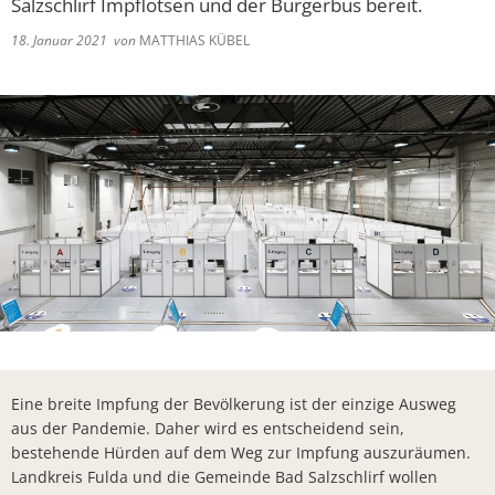
Salzschlirf Impflotsen und der Bürgerbus bereit.
Lieferschw
Freizeit
Ba
18. Januar 2021
von
MATTHIAS KÜBEL
Bürgerbrie
Mietobjekte
Trinkwasse
Kirchen
Kläranlage
Weitere La
Frohe Wei
Bürgerbrie
Aktion Auf
Bad Salzsc
Ein verspä
Gedenkver
Eine breite Impfung der Bevölkerung ist der einzige Ausweg
aus der Pandemie. Daher wird es entscheidend sein,
Chlorung d
bestehende Hürden auf dem Weg zur Impfung auszuräumen.
Machen Si
Landkreis Fulda und die Gemeinde Bad Salzschlirf wollen