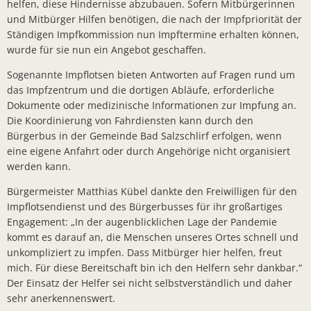
helfen, diese Hindernisse abzubauen. Sofern Mitbürgerinnen
Bürger- In
und Mitbürger Hilfen benötigen, die nach der Impfpriorität der
Ständigen Impfkommission nun Impftermine erhalten können,
Workshop z
wurde für sie nun ein Angebot geschaffen.
Bad Salzsc
Sogenannte Impflotsen bieten Antworten auf Fragen rund um
Chlorung d
das Impfzentrum und die dortigen Abläufe, erforderliche
Dokumente oder medizinische Informationen zur Impfung an.
Gemeindev
Die Koordinierung von Fahrdiensten kann durch den
Neuer Bürg
Bürgerbus in der Gemeinde Bad Salzschlirf erfolgen, wenn
eine eigene Anfahrt oder durch Angehörige nicht organisiert
Erneuerung
werden kann.
Neues Lade
Bürgermeister Matthias Kübel dankte den Freiwilligen für den
Bad Salzsc
Impflotsendienst und des Bürgerbusses für ihr großartiges
Engagement: „In der augenblicklichen Lage der Pandemie
Bürgermeis
kommt es darauf an, die Menschen unseres Ortes schnell und
unkompliziert zu impfen. Dass Mitbürger hier helfen, freut
PV- Anlag
mich. Für diese Bereitschaft bin ich den Helfern sehr dankbar.“
Kirschblüte
Der Einsatz der Helfer sei nicht selbstverständlich und daher
sehr anerkennenswert.
BürgerTref