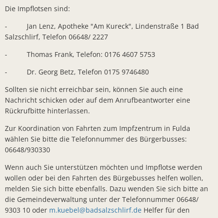
Die Impflotsen sind:
Sonnenkra
- Jan Lenz, Apotheke "Am Kureck", Lindenstraße 1 Bad
Finanzstaa
Salzschlirf, Telefon 06648/ 2227
Bunte Ober
- Thomas Frank, Telefon: 0176 4607 5753
Bürgerbrie
- Dr. Georg Betz, Telefon 0175 9746480
Zusammenar
Sollten sie nicht erreichbar sein, können Sie auch eine
Arbeiten a
Nachricht schicken oder auf dem Anrufbeantworter eine
Rückrufbitte hinterlassen.
Bürgermei
Zur Koordination von Fahrten zum Impfzentrum in Fulda
Verleihung
wählen Sie bitte die Telefonnummer des Bürgerbusses:
Ab sofort:
06648/930330
Öffentlich
Wenn auch Sie unterstützen möchten und Impflotse werden
wollen oder bei den Fahrten des Bürgebusses helfen wollen,
Zahlreiche
melden Sie sich bitte ebenfalls. Dazu wenden Sie sich bitte an
KLIMAKONT
die Gemeindeverwaltung unter der Telefonnummer 06648/
9303 10 oder
m.kuebel@badsalzschlirf.de
Helfer für den
Schredder