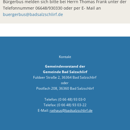
Bürgerbus melden sich bitte bei Herrn Thomas Frank unter der
Telefonnummer 06648/930330 oder per E- Mail an
Arbeiten z
buergerbus@badsalzschlirf.de
Landkreis 
Sonderfah
Neuer Bürg
"Wir wolle
Kontakt
Bad Salzsc
Gemeindevorstand der
Dr. Martin
Gemeinde Bad Salzschlirf
Fuldaer Straße 2, 36364 Bad Salzschlirf
Einladung 
oder
Postfach 208, 36360 Bad Salzschlirf
Denkmalger
Telefon: (0 66 48) 93 03-0
Sommertou
Telefax: (0 66 48) 93 03-22
Bauarbeite
E-Mail:
rathaus@badsalzschlirf.de
Erfolgreic