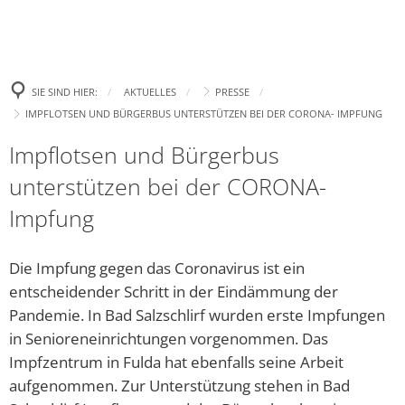
Politik
Leben
Neue E-Aut
Presse
Begrüßung
Wirtschaft
Tourismus
Ehrenamtsp
Gremien
Bürgertreff
Bekanntm
Amtl. Bekanntmachungen
Was erledige ich wo?
SIE SIND HIER:
AKTUELLES
PRESSE
Neue Spiel
Zukunft Innenstadt
Landtagswahl 2023
Ki
IMPFLOTSEN UND BÜRGERBUS UNTERSTÜTZEN BEI DER CORONA- IMPFUNG
Wahlen
Familie
Stellenanzeigen und Ausschreibungen
Gemeindefinanzen / Haushalte
Aufhebung
Europa- und Bürgermei
Ki
Impflotsen und Bürgerbus
Gewerbegebiet
Bad Salzsc
Ratsinformation & Termine
Jugend
Handynewsletter Telegram
Satzungen
Bundestagswahl 2025
Ki
unterstützen bei der CORONA-
Erneute C
Gemeinschaft Handel und Tourismus GHT
Was kostet Gemeinde?
Senioren
Mängel melden
Formulare
Kommunalwahl 2026
Öf
Impfung
„Eine höhe
Parken in Bad Salzschlirf
Ve
Ehrenamt
Veranstaltungen
Wichtige Rufnummern/Service
Chlorung d
Die Impfung gegen das Coronavirus ist ein
Dr
Glasfaser
Ziel: Vern
Inklusion
entscheidender Schritt in der Eindämmung der
Gemeindebücherei
Bü
Pandemie. In Bad Salzschlirf wurden erste Impfungen
Arbeiten z
Regionalforum Fulda Südwest
Heiraten
Er
in Senioreneinrichtungen vorgenommen. Das
Neues Fami
Impfzentrum in Fulda hat ebenfalls seine Arbeit
Pa
Sa
Bauen & Wohnen
Klimaschutz
„Zukunftss
aufgenommen. Zur Unterstützung stehen in Bad
Hi