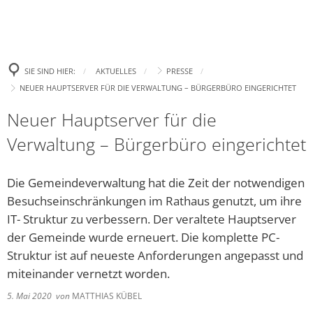
Politik
Leben
Neue E-Aut
Presse
Begrüßung
Wirtschaft
Tourismus
Ehrenamtsp
Gremien
Bürgertreff
Bekanntm
Amtl. Bekanntmachungen
Was erledige ich wo?
SIE SIND HIER:
AKTUELLES
PRESSE
Neue Spiel
Zukunft Innenstadt
Landtagswahl 2023
Ki
NEUER HAUPTSERVER FÜR DIE VERWALTUNG – BÜRGERBÜRO EINGERICHTET
Wahlen
Familie
Stellenanzeigen und Ausschreibungen
Gemeindefinanzen / Haushalte
Aufhebung
Europa- und Bürgermei
Ki
Neuer Hauptserver für die
Gewerbegebiet
Bad Salzsc
Ratsinformation & Termine
Jugend
Handynewsletter Telegram
Satzungen
Bundestagswahl 2025
Ki
Verwaltung – Bürgerbüro eingerichtet
Erneute C
Gemeinschaft Handel und Tourismus GHT
Was kostet Gemeinde?
Senioren
Mängel melden
Formulare
Kommunalwahl 2026
Öf
„Eine höhe
Die Gemeindeverwaltung hat die Zeit der notwendigen
Parken in Bad Salzschlirf
Ve
Ehrenamt
Veranstaltungen
Wichtige Rufnummern/Service
Chlorung d
Besuchseinschränkungen im Rathaus genutzt, um ihre
Dr
IT- Struktur zu verbessern. Der veraltete Hauptserver
Glasfaser
Ziel: Vern
Inklusion
Gemeindebücherei
Bü
der Gemeinde wurde erneuert. Die komplette PC-
Arbeiten z
Struktur ist auf neueste Anforderungen angepasst und
Regionalforum Fulda Südwest
Heiraten
Er
Neues Fami
miteinander vernetzt worden.
Pa
Sa
Bauen & Wohnen
Klimaschutz
„Zukunftss
5. Mai 2020
von
MATTHIAS KÜBEL
Hi