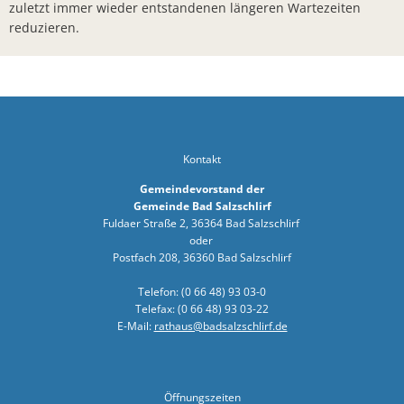
zuletzt immer wieder entstandenen längeren Wartezeiten
Sonnenkra
reduzieren.
Finanzstaa
Bunte Ober
Bürgerbrie
Zusammenar
Kontakt
Arbeiten a
Gemeindevorstand der
Gemeinde Bad Salzschlirf
Bürgermei
Fuldaer Straße 2, 36364 Bad Salzschlirf
oder
Verleihung
Postfach 208, 36360 Bad Salzschlirf
Ab sofort:
Telefon: (0 66 48) 93 03-0
Öffentlich
Telefax: (0 66 48) 93 03-22
E-Mail:
rathaus@badsalzschlirf.de
Zahlreiche
KLIMAKONT
Öffnungszeiten
Schredder