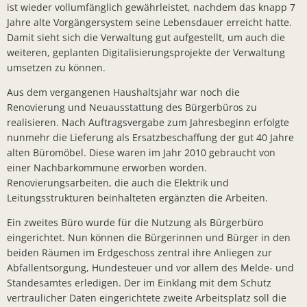
ist wieder vollumfänglich gewährleistet, nachdem das knapp 7
Bürger- In
Jahre alte Vorgängersystem seine Lebensdauer erreicht hatte.
Workshop z
Damit sieht sich die Verwaltung gut aufgestellt, um auch die
weiteren, geplanten Digitalisierungsprojekte der Verwaltung
Bad Salzsc
umsetzen zu können.
Chlorung d
Aus dem vergangenen Haushaltsjahr war noch die
Gemeindev
Renovierung und Neuausstattung des Bürgerbüros zu
realisieren. Nach Auftragsvergabe zum Jahresbeginn erfolgte
Neuer Bürg
nunmehr die Lieferung als Ersatzbeschaffung der gut 40 Jahre
alten Büromöbel. Diese waren im Jahr 2010 gebraucht von
Erneuerung
einer Nachbarkommune erworben worden.
Neues Lade
Renovierungsarbeiten, die auch die Elektrik und
Leitungsstrukturen beinhalteten ergänzten die Arbeiten.
Bad Salzsc
Ein zweites Büro wurde für die Nutzung als Bürgerbüro
Bürgermeis
eingerichtet. Nun können die Bürgerinnen und Bürger in den
PV- Anlag
beiden Räumen im Erdgeschoss zentral ihre Anliegen zur
Abfallentsorgung, Hundesteuer und vor allem des Melde- und
Kirschblüte
Standesamtes erledigen. Der im Einklang mit dem Schutz
vertraulicher Daten eingerichtete zweite Arbeitsplatz soll die
BürgerTref