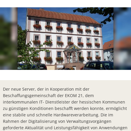
Lieferschw
Freizeit
Ba
Bürgerbrie
Mietobjekte
Trinkwasse
Kirchen
Kläranlage
Weitere La
Frohe Wei
Bürgerbrie
Aktion Auf
Bad Salzsc
Der neue Server, der in Kooperation mit der
Ein verspä
Beschaffungsgemeinschaft der EKOM 21, dem
interkommunalen IT- Dienstleister der hessischen Kommunen
Gedenkver
zu günstigen Konditionen beschafft werden konnte, ermöglicht
eine stabile und schnelle Hardwareverarbeitung. Die im
Chlorung d
Rahmen der Digitalisierung von Verwaltungsvorgängen
Machen Si
geforderte Aktualität und Leistungsfähigkeit von Anwendungen