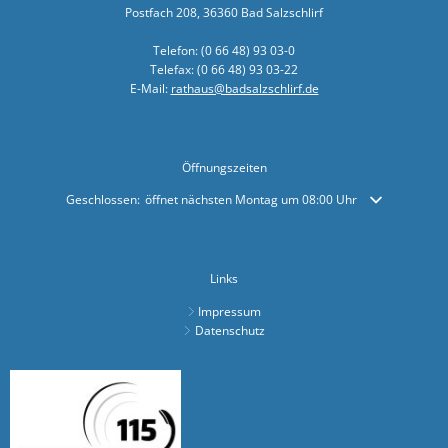
Postfach 208, 36360 Bad Salzschlirf
Arbeiten z
Telefon: (0 66 48) 93 03-0
Landkreis 
Telefax: (0 66 48) 93 03-22
E-Mail:
rathaus@badsalzschlirf.de
Sonderfah
Neuer Bürg
Öffnungszeiten
"Wir wolle
Klicken, um weitere Öffnungs- oder Schließzeiten auszublenden
Geschlossen:
öffnet nächsten Montag um 08:00 Uhr
Bad Salzsc
Dr. Martin
Einladung 
Links
Denkmalger
Impressum
Datenschutz
Sommertou
Bauarbeite
Erfolgreic