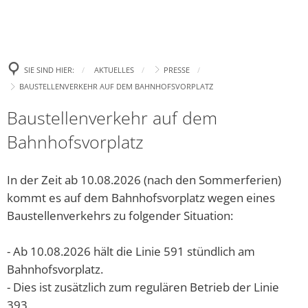
Politik
Leben
Neue E-Aut
Presse
Begrüßung
Wirtschaft
Tourismus
Ehrenamtsp
Gremien
Bürgertreff
Bekanntm
Amtl. Bekanntmachungen
Was erledige ich wo?
SIE SIND HIER:
AKTUELLES
PRESSE
Neue Spiel
Zukunft Innenstadt
Landtagswahl 2023
Ki
BAUSTELLENVERKEHR AUF DEM BAHNHOFSVORPLATZ
Wahlen
Familie
Stellenanzeigen und Ausschreibungen
Gemeindefinanzen / Haushalte
Aufhebung
Europa- und Bürgermei
Ki
Baustellenverkehr auf dem
Gewerbegebiet
Bad Salzsc
Ratsinformation & Termine
Jugend
Handynewsletter Telegram
Satzungen
Bundestagswahl 2025
Ki
Bahnhofsvorplatz
Erneute C
Gemeinschaft Handel und Tourismus GHT
Was kostet Gemeinde?
Senioren
Mängel melden
Formulare
Kommunalwahl 2026
Öf
„Eine höhe
In der Zeit ab 10.08.2026 (nach den Sommerferien)
Parken in Bad Salzschlirf
Ve
Ehrenamt
Veranstaltungen
Wichtige Rufnummern/Service
Chlorung d
kommt es auf dem Bahnhofsvorplatz wegen eines
Dr
Baustellenverkehrs zu folgender Situation:
Glasfaser
Ziel: Vern
Inklusion
Gemeindebücherei
Bü
Arbeiten z
- Ab 10.08.2026 hält die Linie 591 stündlich am
Regionalforum Fulda Südwest
Heiraten
Er
Neues Fami
Bahnhofsvorplatz.
Pa
Sa
Bauen & Wohnen
- Dies ist zusätzlich zum regulären Betrieb der Linie
Klimaschutz
„Zukunftss
393.
Hi