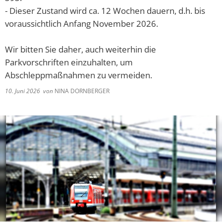
Lieferschw
Freizeit
- Dieser Zustand wird ca. 12 Wochen dauern, d.h. bis
Ba
Bürgerbrie
voraussichtlich Anfang November 2026.
Mietobjekte
Trinkwasse
Wir bitten Sie daher, auch weiterhin die
Kirchen
Kläranlage
Parkvorschriften einzuhalten, um
Weitere La
Abschleppmaßnahmen zu vermeiden.
Frohe Wei
10. Juni 2026
von
NINA DORNBERGER
Bürgerbrie
Aktion Auf
Bad Salzsc
Ein verspä
Gedenkver
Chlorung d
Machen Si