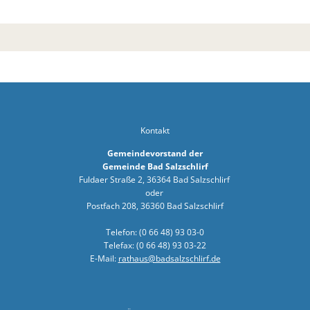
Bürger- In
Workshop z
Bad Salzsc
Chlorung d
Gemeindev
Kontakt
Neuer Bürg
Gemeindevorstand der
Erneuerung
Gemeinde Bad Salzschlirf
Fuldaer Straße 2, 36364 Bad Salzschlirf
Neues Lade
oder
Bad Salzsc
Postfach 208, 36360 Bad Salzschlirf
Bürgermeis
Telefon: (0 66 48) 93 03-0
Telefax: (0 66 48) 93 03-22
PV- Anlag
E-Mail:
rathaus@badsalzschlirf.de
Kirschblüte
BürgerTref