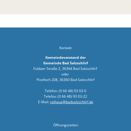
Bürger- In
Workshop z
Bad Salzsc
Chlorung d
Gemeindev
Kontakt
Neuer Bürg
Gemeindevorstand der
Gemeinde Bad Salzschlirf
Erneuerung
Fuldaer Straße 2, 36364 Bad Salzschlirf
oder
Neues Lade
Postfach 208, 36360 Bad Salzschlirf
Bad Salzsc
Telefon: (0 66 48) 93 03-0
Telefax: (0 66 48) 93 03-22
Bürgermeis
E-Mail:
rathaus@badsalzschlirf.de
PV- Anlag
Kirschblüte
Öffnungszeiten
BürgerTref