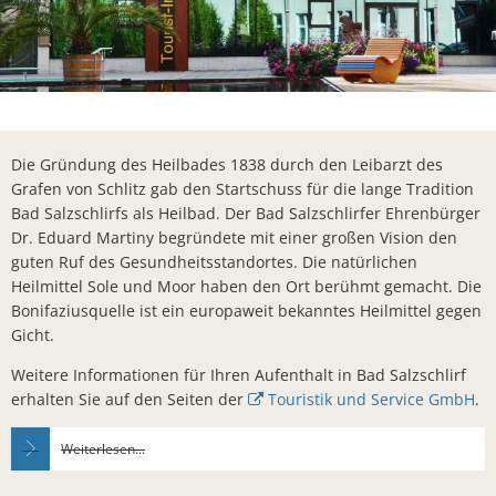
Lieferschw
Freizeit
Ba
Bürgerbrie
Mietobjekte
Trinkwasse
Kirchen
Kläranlage
Die Gründung des Heilbades 1838 durch den Leibarzt des
Weitere La
Grafen von Schlitz gab den Startschuss für die lange Tradition
Frohe Wei
Bad Salzschlirfs als Heilbad. Der Bad Salzschlirfer Ehrenbürger
Dr. Eduard Martiny begründete mit einer großen Vision den
Bürgerbrie
guten Ruf des Gesundheitsstandortes. Die natürlichen
Aktion Auf
Heilmittel Sole und Moor haben den Ort berühmt gemacht. Die
Bonifaziusquelle ist ein europaweit bekanntes Heilmittel gegen
Bad Salzsc
Gicht.
Ein verspä
Weitere Informationen für Ihren Aufenthalt in Bad Salzschlirf
Gedenkver
erhalten Sie auf den Seiten der
Touristik und Service GmbH
.
Chlorung d
Weiterlesen...
Machen Si